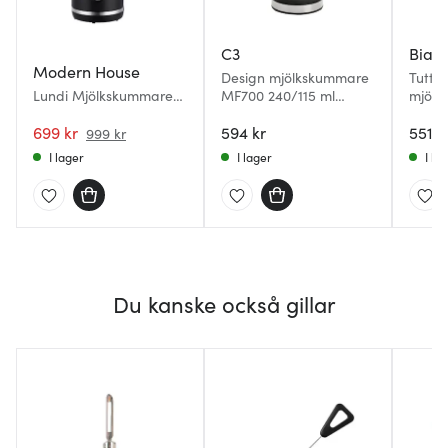
C3
Bialet
Modern House
Design mjölkskummare
Tutto
Lundi Mjölkskummare
MF700 240/115 ml
mjölk
20,5 cm Svart/Rostfri
borstat stål
indukt
699 kr
594 kr
551 k
999 kr
I lager
I lager
I la
Du kanske också gillar