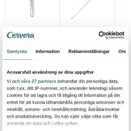
Jonas
Jona
Anders Petter
Potatisskalare Jonas 21
Jonas 
cm
Steel Essentials
Rostfr
Potatissticka 15,5 cm
49 kr
stål/svart
39 kr
129 k
Samtycke
Information
Reklaminställningar
Om
I lager
I lager
I la
Ansvarsfull användning av dina uppgifter
Vi och
våra 27 partners
behandlar din personliga data,
som t.ex. ditt IP-nummer, och använder teknologi såsom
cookies för att lagra och få tillgång till information på din
Låt dig inspireras av våra kunder
enhet för att kunna tillhandahålla personliga annonser och
innehåll, annons- och innehållsmätning, åskådarinsikter
och produktutveckling. Du kan själv välja vilka som får
använda din data och i vilka syften.