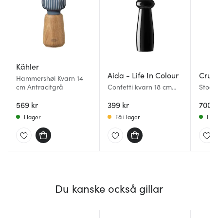
Kähler
Aida - Life In Colour
Crus
Hammershøi Kvarn 14
cm Antracitgrå
Confetti kvarn 18 cm
Stock
pepper
17 cm
569 kr
399 kr
700 k
I lager
Få i lager
I la
Du kanske också gillar