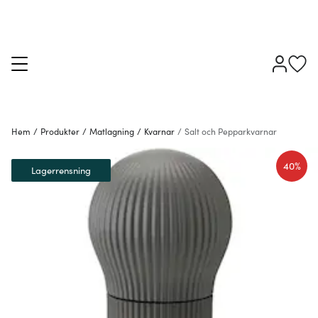
Hem
/
Produkter
/
Matlagning
/
Kvarnar
/
Salt och Pepparkvarnar
40%
Lagerrensning