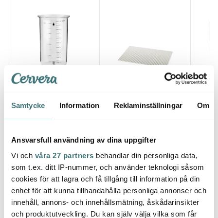
Rig-tig
Rig-tig
Rig-t
MIX-IT måttkanna glas
DRAIN-IT
TIME-
Samtycke
Information
Reklaminställningar
Om
1 L klar
Diskunderlägg Light
svart
Grey
249 kr
299 kr
109 k
I lager
I lager
I la
Ansvarsfull användning av dina uppgifter
Vi och
våra 27 partners
behandlar din personliga data,
som t.ex. ditt IP-nummer, och använder teknologi såsom
cookies för att lagra och få tillgång till information på din
enhet för att kunna tillhandahålla personliga annonser och
innehåll, annons- och innehållsmätning, åskådarinsikter
Låt dig inspireras av våra kunder
och produktutveckling. Du kan själv välja vilka som får