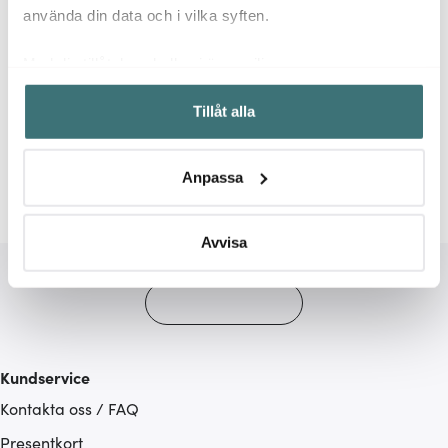
använda din data och i vilka syften.
Med din tillåtelse skulle vi även vilja:
Samla in information om din geografiska plats som
Relaterade sidor
Tillåt alla
kan ha en noggrannhet på upp till flera meter
Identifiera din enhet genom att aktivt skanna den för
Salt och Pepparkvarnar
Pepparkvarn
Ostkvarn
specifika kännetecken (fingeravtryck)
Anpassa
Ta reda på mer om hur dina personliga uppgifter
behandlas och ställ in dina preferenser i
detaljsektionen
.
Du kan ändra eller dra tillbaka ditt samtycke när som
Avvisa
helst från cookie-förklaringen.
Vi använder cookies för att innehållet och annonserna
ska anpassas efter det som vi tror att du tycker om. Det
gör också att vi kan analysera vår trafik och göra
Kundservice
hemsidan ännu bättre. Du bestämmer själv vilka cookies
Kontakta oss / FAQ
som du vill dela med dig av.
Presentkort