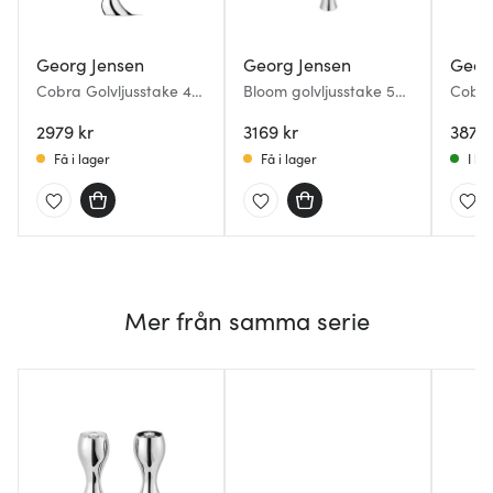
Georg Jensen
Georg Jensen
Geor
Cobra Golvljusstake 40
Bloom golvljusstake 50
Cobra
cm Rostfri
cm stål
cm Ros
2979 kr
3169 kr
3879 
Få i lager
Få i lager
I la
Mer från samma serie