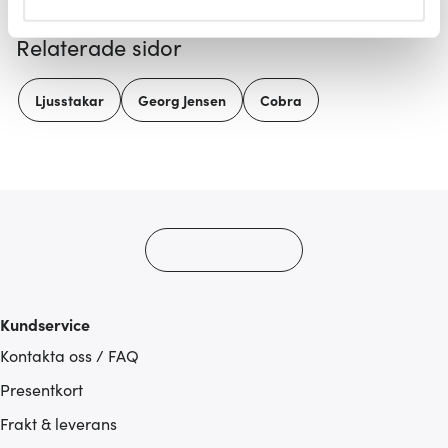
helst från cookie-förklaringen.
Relaterade sidor
Vi använder cookies för att innehållet och annonserna
ska anpassas efter det som vi tror att du tycker om. Det
Ljusstakar
Georg Jensen
Cobra
gör också att vi kan analysera vår trafik och göra
hemsidan ännu bättre. Du bestämmer själv vilka cookies
som du vill dela med dig av.
Kundservice
Kontakta oss / FAQ
Presentkort
Frakt & leverans