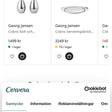
Georg Jensen
Georg Jensen
Geor
Cobra Salt och
Cobra Serveringsbricka
Cobra 
pepparkvarn 20 cm
48x36 cm Rostfri
Blank
1499 kr
2249 kr
1461 
I lager
Få i lager
I la
Du kanske också gillar
Samtycke
Information
Reklaminställningar
Om