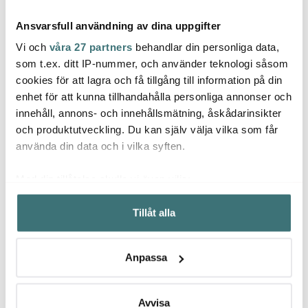
Ansvarsfull användning av dina uppgifter
Vi och
våra 27 partners
behandlar din personliga data,
som t.ex. ditt IP-nummer, och använder teknologi såsom
cookies för att lagra och få tillgång till information på din
enhet för att kunna tillhandahålla personliga annonser och
Georg Jensen
Georg Jensen
Geor
innehåll, annons- och innehållsmätning, åskådarinsikter
Blockljus 25x6 cm 2-
Bernadotte Mjölkkanna
Henni
pack
23 cl
1,2 L r
och produktutveckling. Du kan själv välja vilka som får
299 kr
799 kr
2979 
använda din data och i vilka syften.
I lager
I lager
I la
Med din tillåtelse skulle vi även vilja:
Samla in information om din geografiska plats som
Tillåt alla
kan ha en noggrannhet på upp till flera meter
Identifiera din enhet genom att aktivt skanna den för
specifika kännetecken (fingeravtryck)
Låt dig inspireras av våra kunder
Anpassa
Ta reda på mer om hur dina personliga uppgifter
behandlas och ställ in dina preferenser i
detaljsektionen
.
Du kan ändra eller dra tillbaka ditt samtycke när som
Avvisa