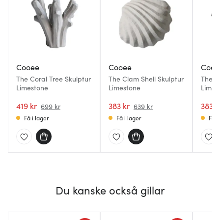
Cooee
Cooee
Cooe
The Coral Tree Skulptur
The Clam Shell Skulptur
The P
Limestone
Limestone
Limes
419 kr
383 kr
383 k
699 kr
639 kr
Få i lager
Få i lager
Få i
Du kanske också gillar