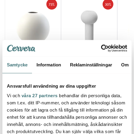
73%
30%
Cooee
Cooee
Cooe
Samtycke
Information
Reklaminställningar
Om
Ball Vas 20 cm Vit
Pillar Vas 24 cm Vit
Ball V
154 kr
328 kr
167 k
579 kr
469 kr
I lager
I lager
Få i
Ansvarsfull användning av dina uppgifter
Vi och
våra 27 partners
behandlar din personliga data,
som t.ex. ditt IP-nummer, och använder teknologi såsom
cookies för att lagra och få tillgång till information på din
enhet för att kunna tillhandahålla personliga annonser och
innehåll, annons- och innehållsmätning, åskådarinsikter
Låt dig inspireras av våra kunder
och produktutveckling. Du kan själv välja vilka som får