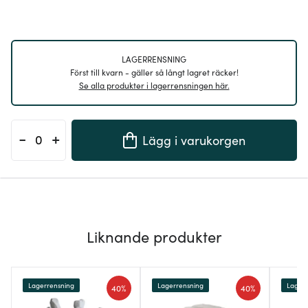
LAGERRENSNING
Först till kvarn - gäller så långt lagret räcker!
Se alla produkter i lagerrensningen här.
-
+
Lägg i varukorgen
Liknande produkter
Lagerrensning
Lagerrensning
Lagerr
40%
40%