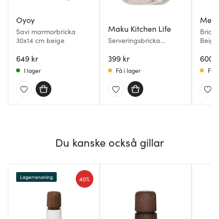
Oyoy
Mera
Maku Kitchen Life
Savi marmorbricka
Brick
30x14 cm beige
Serveringsbricka
Beige
marmor 30x15 cm beige
649 kr
399 kr
600 k
I lager
Få i lager
Få i
Du kanske också gillar
Lagerrensning
40%