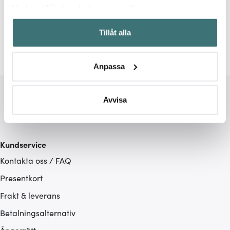
Relaterade sidor
Med din tillåtelse skulle vi även vilja:
Samla in information om din geografiska plats som
Salt och Pepparkvarnar
Pepparkvarn
Ostkvarn
Tillåt alla
kan ha en noggrannhet på upp till flera meter
Identifiera din enhet genom att aktivt skanna den för
specifika kännetecken (fingeravtryck)
Anpassa
Ta reda på mer om hur dina personliga uppgifter
behandlas och ställ in dina preferenser i
detaljsektionen
.
Du kan ändra eller dra tillbaka ditt samtycke när som
Avvisa
helst från cookie-förklaringen.
Vi använder cookies för att innehållet och annonserna
Kundservice
ska anpassas efter det som vi tror att du tycker om. Det
Kontakta oss / FAQ
gör också att vi kan analysera vår trafik och göra
hemsidan ännu bättre. Du bestämmer själv vilka cookies
Presentkort
som du vill dela med dig av.
Frakt & leverans
Betalningsalternativ