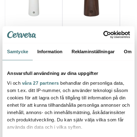
Crushgrind
Crushgrind
Crus
Stockholm kryddkvarn
Stockholm kryddkvarn
Billun
17 cm vit porslin
11 cm valnöt
cm rö
359 kr
600 kr
349 k
599 kr
Samtycke
Information
Reklaminställningar
Om
Få i lager
I lager
I la
Ansvarsfull användning av dina uppgifter
Vi och
våra 27 partners
behandlar din personliga data,
som t.ex. ditt IP-nummer, och använder teknologi såsom
cookies för att lagra och få tillgång till information på din
Låt dig inspireras av våra kunder
enhet för att kunna tillhandahålla personliga annonser och
innehåll, annons- och innehållsmätning, åskådarinsikter
och produktutveckling. Du kan själv välja vilka som får
använda din data och i vilka syften.