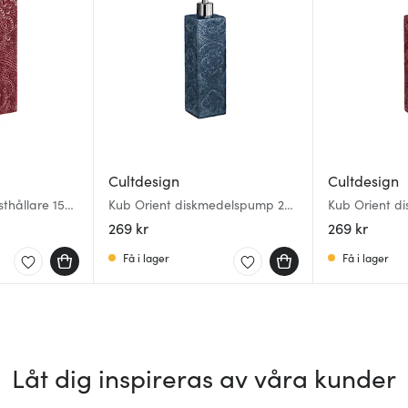
Cultdesign
Cultdesign
thållare 15
Kub Orient diskmedelspump 25
Kub Orient d
cm midnattsblå
cm vinröd
269 kr
269 kr
Få i lager
Få i lager
Låt dig inspireras av våra kunder