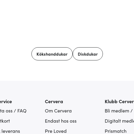
Kökshanddukar
Diskdukar
rvice
Cervera
Klubb Cerve
ta oss / FAQ
Om Cervera
Bli medlem /
tkort
Endast hos oss
Digitalt med
& leverans
Pre Loved
Prismatch