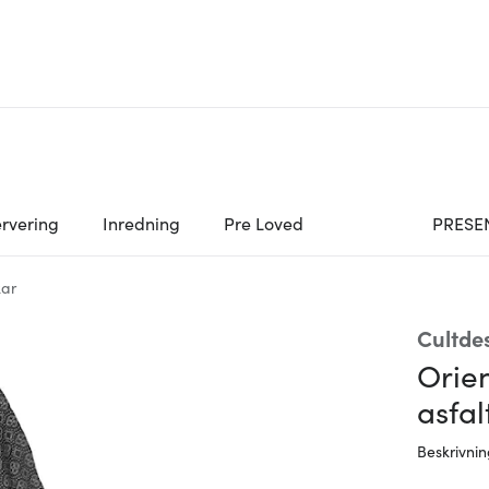
rvering
Inredning
Pre Loved
PRESE
ar
Cultde
Orie
asfal
Beskrivni