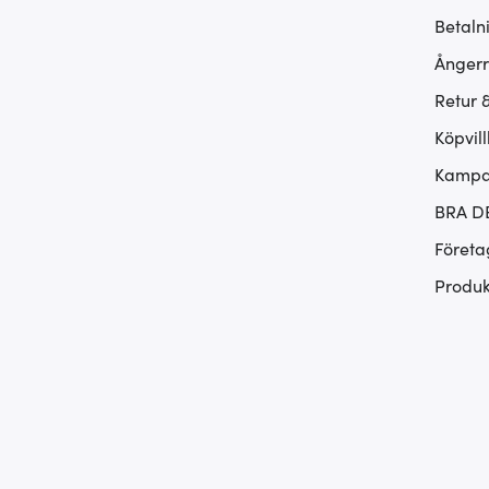
Betaln
Ångerr
Retur 
Köpvill
Kampan
BRA D
Företa
Produk