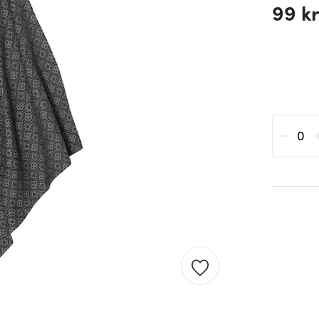
99 k
-