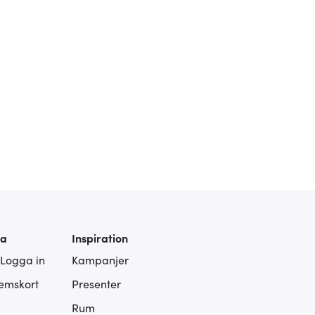
ra
Inspiration
 Logga in
Kampanjer
lemskort
Presenter
Rum