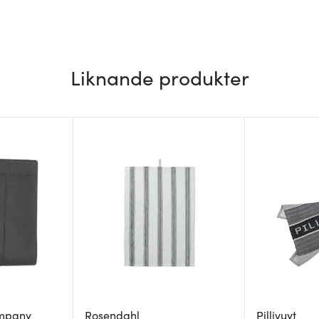
Liknande produkter
mpany
Rosendahl
Pillivuyt