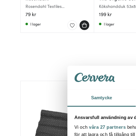
Rosendahl Textiles
Kökshandduk 53x8
Kökshandduk 50x70 cm
mörkgrå
79 kr
199 kr
Blå/Terracotta
I lager
I lager
Samtycke
Ansvarsfull användning av d
Vi och
våra 27 partners
beha
för att lagra och få tillgång t