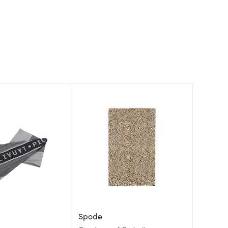
Spode
Couck
Rosend