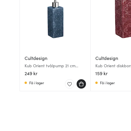
Cultdesign
Cultdesign
Kub Orient tvålpump 21 cm
Kub Orient diskbors
midnattsblå
cm vinröd
249 kr
159 kr
Få i lager
Få i lager