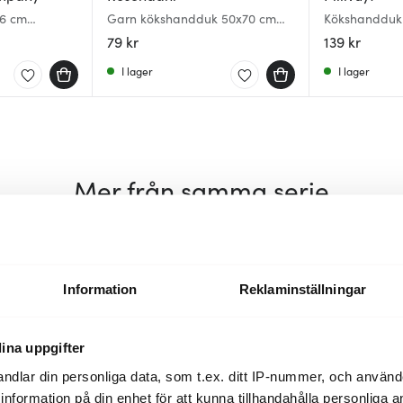
6 cm
Garn kökshandduk 50x70 cm
Kökshandduk 
mörkgrön
79 kr
139 kr
I lager
I lager
Mer från samma serie
Information
Reklaminställningar
ina uppgifter
ndlar din personliga data, som t.ex. ditt IP-nummer, och använ
ill information på din enhet för att kunna tillhandahålla personliga