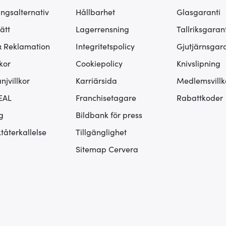
ingsalternativ
Hållbarhet
Glasgaranti
ätt
Lagerrensning
Tallriksgarant
& Reklamation
Integritetspolicy
Gjutjärnsgara
kor
Cookiepolicy
Knivslipning
jvillkor
Karriärsida
Medlemsvillk
EAL
Franchisetagare
Rabattkoder
g
Bildbank för press
tåterkallelse
Tillgänglighet
Sitemap Cervera