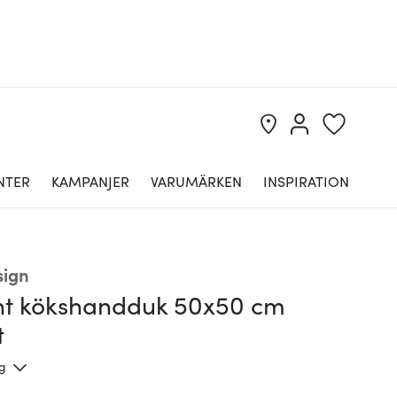
NTER
KAMPANJER
VARUMÄRKEN
INSPIRATION
sign
nt kökshandduk 50x50 cm
t
ng