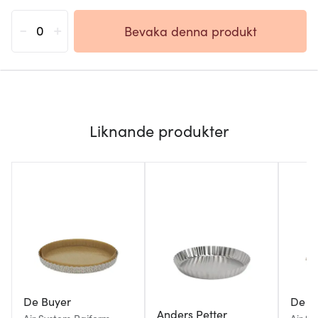
-
+
Bevaka denna produkt
Liknande produkter
De Buyer
De B
Anders Petter