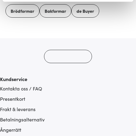
Vi använder cookies för att innehållet och annonserna
Brödformar
Bakformar
de Buyer
ska anpassas efter det som vi tror att du tycker om. Det
gör också att vi kan analysera vår trafik och göra
hemsidan ännu bättre. Du bestämmer själv vilka cookies
som du vill dela med dig av.
Kundservice
Kontakta oss / FAQ
Presentkort
Frakt & leverans
Betalningsalternativ
Ångerrätt