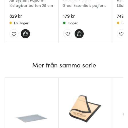
Air System Pajform
Air S
löstagbar botten 28 cm
Steel Essentials pajform
Lösta
med löstagbar botten
Rekta
829 kr
24 cm rostfritt stål
179 kr
749 k
Få i lager
I lager
Få i
Mer från samma serie