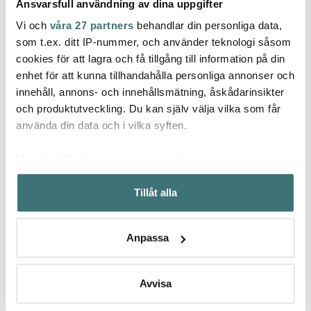
Ansvarsfull användning av dina uppgifter
Vi och
våra 27 partners
behandlar din personliga data,
De Buyer
De B
som t.ex. ditt IP-nummer, och använder teknologi såsom
Kockums Jernverk
cookies för att lagra och få tillgång till information på din
Mineral B Element
Alchi
Stekpanna kolstål 28
Smashjärn/grillspade
L 28 
enhet för att kunna tillhandahålla personliga annonser och
cm
med handtagskydd
innehåll, annons- och innehållsmätning, åskådarinsikter
999 kr
läder
749 kr
2899 
1399 kr
och produktutveckling. Du kan själv välja vilka som får
I lager
I lager
Få i
använda din data och i vilka syften.
Med din tillåtelse skulle vi även vilja:
Samla in information om din geografiska plats som
Tillåt alla
kan ha en noggrannhet på upp till flera meter
Identifiera din enhet genom att aktivt skanna den för
Låt dig inspireras av våra kunder
specifika kännetecken (fingeravtryck)
Anpassa
Ta reda på mer om hur dina personliga uppgifter
behandlas och ställ in dina preferenser i
detaljsektionen
.
Du kan ändra eller dra tillbaka ditt samtycke när som
Avvisa
Relaterade sidor
helst från cookie-förklaringen.