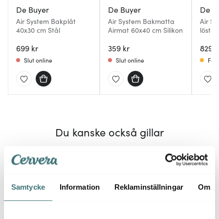
De Buyer
De Buyer
De B
Air System Bakplåt
Air System Bakmatta
Air S
40x30 cm Stål
Airmat 60x40 cm Silikon
lösta
699 kr
359 kr
829 k
Slut online
Slut online
Få i
Du kanske också gillar
Superklipp
29%
Samtycke
Information
Reklaminställningar
Om