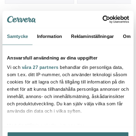
Samtycke
Information
Reklaminställningar
Om
Ansvarsfull användning av dina uppgifter
Vi och
våra 27 partners
behandlar din personliga data,
som t.ex. ditt IP-nummer, och använder teknologi såsom
cookies för att lagra och få tillgång till information på din
enhet för att kunna tillhandahålla personliga annonser och
innehåll, annons- och innehållsmätning, åskådarinsikter
och produktutveckling. Du kan själv välja vilka som får
Inspiration till uteköket
använda din data och i vilka syften.
Förläng köket utomhus med rätt produkter.
Med din tillåtelse skulle vi även vilja:
Samla in information om din geografiska plats som