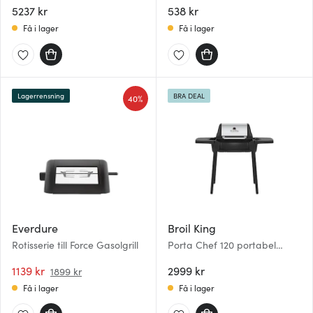
5237 kr
538 kr
Få i lager
Få i lager
Lagerrensning
BRA DEAL
40%
Everdure
Broil King
Rotisserie till Force Gasolgrill
Porta Chef 120 portabel
gasolgrill med 1 brännare
1139 kr
2999 kr
1899 kr
Få i lager
Få i lager