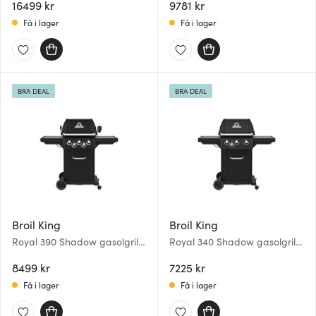
16499 kr
9781 kr
Få i lager
Få i lager
BRA DEAL
BRA DEAL
Broil King
Broil King
Royal 390 Shadow gasolgrill
Royal 340 Shadow gasolgrill
med rotisserie och
med sidobrännare
sidobrännare
8499 kr
7225 kr
Få i lager
Få i lager