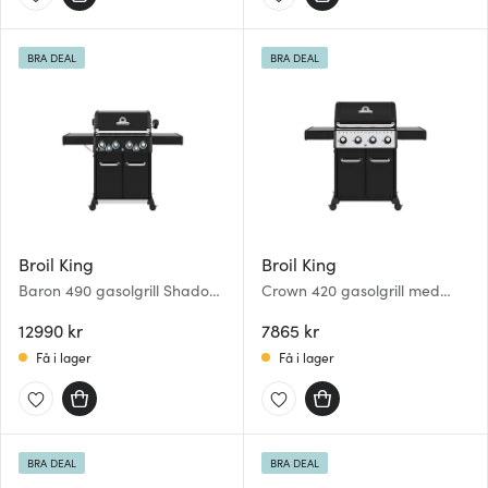
BRA DEAL
BRA DEAL
Broil King
Broil King
Baron 490 gasolgrill Shadow
Crown 420 gasolgrill med
med rotisserie och
fyra brännare
sidobrännare
12990 kr
7865 kr
Få i lager
Få i lager
BRA DEAL
BRA DEAL