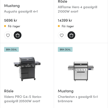
Rösle
Mustang
AllFlame Hero 4 gasolgrill
Augusta gasolgrill 4+1
21000W svart
5696 kr
14399 kr
Få i lager
Få i lager
BRA DEAL
BRA DEAL
Rösle
Mustang
Videro PRO G4-S Vario+
Charleston s gasolgrill 5+1
gasolgrill 20500W svart
brännare