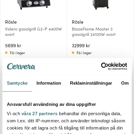
Rösle
Rösle
Videro gasolgrill G2-P 4400W
BlazeFlame Master 3
svart
gasolgrill 24100W svart
5699 kr
32999 kr
Få i lager
Få i lager
BRA DEAL
BRA DEAL
Samtycke
Information
Reklaminställningar
Om
Ansvarsfull användning av dina uppgifter
Vi och
våra 27 partners
behandlar din personliga data,
som t.ex. ditt IP-nummer, och använder teknologi såsom
cookies för att lagra och få tillgång till information på din
Rösle