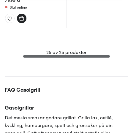
som du vill dela med dig av.
Slut online
25 av 25 produkter
FAQ Gasolgrill
Gasolgrillar
Det mesta smakar godare grillat. Grilla lax, oxfilé,
kyckling, hamburgare, spett och grönsaker på din
gasolgrill. Gott att servera med stekt potatis eller