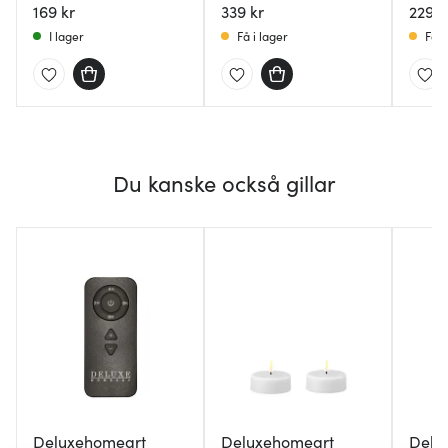
169 kr
339 kr
229 k
I lager
Få i lager
Få i
Du kanske också gillar
Deluxehomeart
Deluxehomeart
Delu