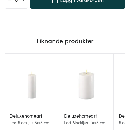
Liknande produkter
Deluxehomeart
Deluxehomeart
Delu
Led Blockljus 5x15 cm
Led Blockljus 10x15 cm
Blockl
Vit
Vit
Vit