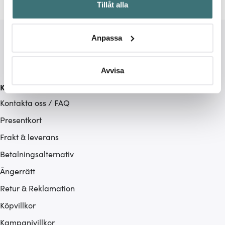
Tillåt alla
kan ha en noggrannhet på upp till flera meter
Identifiera din enhet genom att aktivt skanna den för
specifika kännetecken (fingeravtryck)
Anpassa
Ta reda på mer om hur dina personliga uppgifter
behandlas och ställ in dina preferenser i
detaljsektionen
.
Du kan ändra eller dra tillbaka ditt samtycke när som
Avvisa
helst från cookie-förklaringen.
Kundservice
Kontakta oss / FAQ
Vi använder cookies för att innehållet och annonserna
ska anpassas efter det som vi tror att du tycker om. Det
Presentkort
gör också att vi kan analysera vår trafik och göra
Frakt & leverans
hemsidan ännu bättre. Du bestämmer själv vilka cookies
Betalningsalternativ
som du vill dela med dig av.
Ångerrätt
Retur & Reklamation
Köpvillkor
Kampanjvillkor