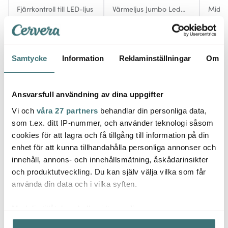
Fjärrkontroll till LED-ljus
Värmeljus Jumbo Led
Midda
6,1cm 2-pack Vit
cm 2-
119 kr
239 kr
359 k
Få i lager
Få i lager
I la
Samtycke
Information
Reklaminställningar
Om
Ansvarsfull användning av dina uppgifter
Vi och
våra 27 partners
behandlar din personliga data,
Låt dig inspireras av våra kunder
som t.ex. ditt IP-nummer, och använder teknologi såsom
cookies för att lagra och få tillgång till information på din
enhet för att kunna tillhandahålla personliga annonser och
innehåll, annons- och innehållsmätning, åskådarinsikter
Relaterade sidor
och produktutveckling. Du kan själv välja vilka som får
använda din data och i vilka syften.
LED Ljus
Tillbehör ljusstakar & ljuslyktor
DeluxeHomea
Med din tillåtelse skulle vi även vilja:
Samla in information om din geografiska plats som