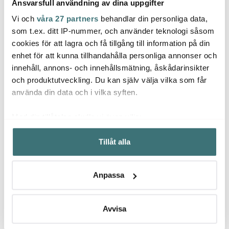
Ansvarsfull användning av dina uppgifter
Vi och
våra 27 partners
behandlar din personliga data,
Denby
Denby
Denb
som t.ex. ditt IP-nummer, och använder teknologi såsom
cookies för att lagra och få tillgång till information på din
Halo Speckle
Halo Speckle
Herit
Pastatallrik 22 cm Grå
Frukostskål 17 cm
mugg 
enhet för att kunna tillhandahålla personliga annonser och
Grå/Svart
innehåll, annons- och innehållsmätning, åskådarinsikter
257 kr
233 kr
429 k
429 kr
389 kr
och produktutveckling. Du kan själv välja vilka som får
Få i lager
Få i lager
I la
använda din data och i vilka syften.
Med din tillåtelse skulle vi även vilja:
Samla in information om din geografiska plats som
Tillåt alla
kan ha en noggrannhet på upp till flera meter
Identifiera din enhet genom att aktivt skanna den för
Låt dig inspireras av våra kunder
specifika kännetecken (fingeravtryck)
Anpassa
Ta reda på mer om hur dina personliga uppgifter
behandlas och ställ in dina preferenser i
detaljsektionen
.
Du kan ändra eller dra tillbaka ditt samtycke när som
Avvisa
Relaterade sidor
helst från cookie-förklaringen.