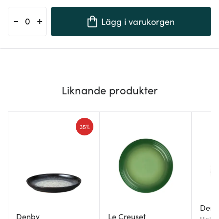
-
+
Lägg i varukorgen
Liknande produkter
35%
Denb
Denby
Le Creuset