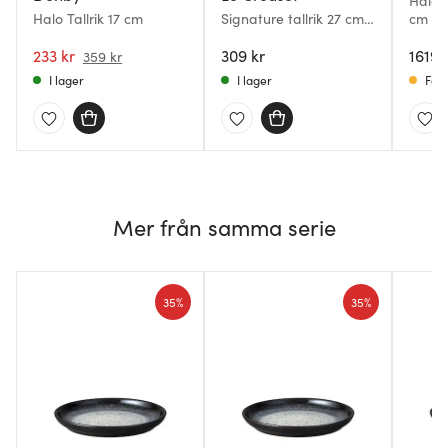
Halo T
Halo Tallrik 17 cm
Signature tallrik 27 cm
cm 4-
Bamboo Green
233 kr
309 kr
1619 
359 kr
I lager
I lager
Få i
Mer från samma serie
35%
35%