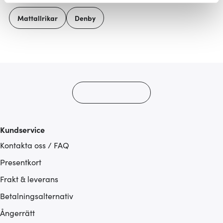
Vi använder cookies för att innehållet och annonserna
Mattallrikar
Denby
ska anpassas efter det som vi tror att du tycker om. Det
gör också att vi kan analysera vår trafik och göra
hemsidan ännu bättre. Du bestämmer själv vilka cookies
som du vill dela med dig av.
Kundservice
Kontakta oss / FAQ
Presentkort
Frakt & leverans
Betalningsalternativ
Ångerrätt