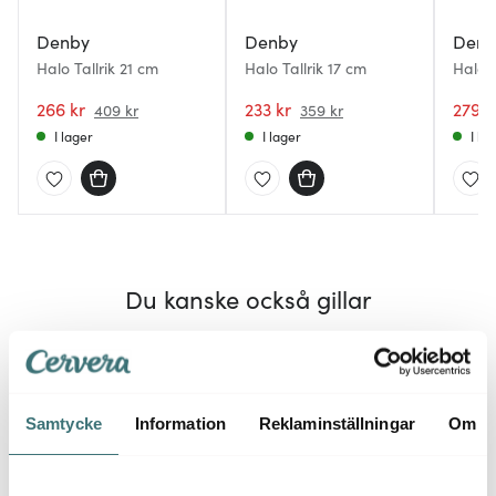
Denby
Denby
Denb
Halo Tallrik 21 cm
Halo Tallrik 17 cm
Halo T
266 kr
233 kr
279 k
409 kr
359 kr
I lager
I lager
I la
Du kanske också gillar
Lagerrensning
40%
40%
Samtycke
Information
Reklaminställningar
Om