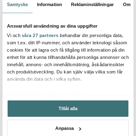
Samtycke
Information
Reklaminställningar
Om
Lagerrensning
Lagerrensning
40%
40%
Ansvarsfull användning av dina uppgifter
Vi och
våra 27 partners
behandlar din personliga data,
som t.ex. ditt IP-nummer, och använder teknologi såsom
cookies för att lagra och få tillgång till information på din
enhet för att kunna tillhandahålla personliga annonser och
innehåll, annons- och innehållsmätning, åskådarinsikter
Denby
Denby
Denb
och produktutveckling. Du kan själv välja vilka som får
Studio Grey Skål 8 cm
Studio Blue cobalt coup
Quant
använda din data och i vilka syften.
Grå
Tallrik 21 cm Blå
ugnsf
cm
89 kr
245 kr
299 k
149 kr
409 kr
Med din tillåtelse skulle vi även vilja:
Få i lager
I lager
Få i
Samla in information om din geografiska plats som
Tillåt alla
kan ha en noggrannhet på upp till flera meter
Identifiera din enhet genom att aktivt skanna den för
specifika kännetecken (fingeravtryck)
Anpassa
Ta reda på mer om hur dina personliga uppgifter