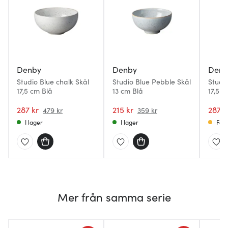
Denby
Denby
Denb
Studio Blue chalk Skål
Studio Blue Pebble Skål
Studio
17,5 cm Blå
13 cm Blå
17,5 c
287 kr
215 kr
287 k
479 kr
359 kr
I lager
I lager
Få i
Mer från samma serie