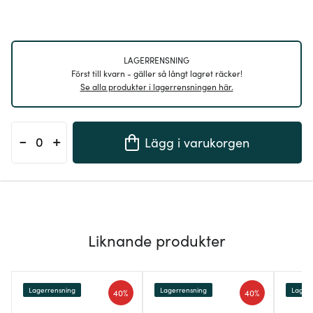
LAGERRENSNING
Först till kvarn - gäller så långt lagret räcker!
Se alla produkter i lagerrensningen här.
-
+
Lägg i varukorgen
Liknande produkter
Lagerrensning
Lagerrensning
Lagerr
40%
40%