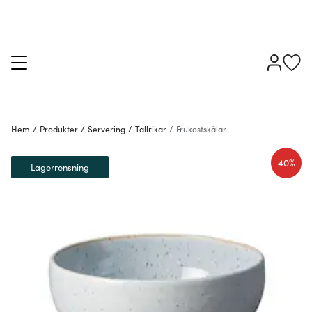
Hem
/
Produkter
/
Servering
/
Tallrikar
/
Frukostskålar
40%
Lagerrensning