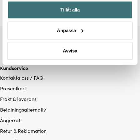
Samla in information om din geografiska plats som
Tillåt alla
kan ha en noggrannhet på upp till flera meter
Identifiera din enhet genom att aktivt skanna den för
specifika kännetecken (fingeravtryck)
Anpassa
Ta reda på mer om hur dina personliga uppgifter
behandlas och ställ in dina preferenser i
detaljsektionen
.
Du kan ändra eller dra tillbaka ditt samtycke när som
Avvisa
helst från cookie-förklaringen.
Kundservice
Vi använder cookies för att innehållet och annonserna
Kontakta oss / FAQ
ska anpassas efter det som vi tror att du tycker om. Det
gör också att vi kan analysera vår trafik och göra
Presentkort
hemsidan ännu bättre. Du bestämmer själv vilka cookies
Frakt & leverans
som du vill dela med dig av.
Betalningsalternativ
Ångerrätt
Retur & Reklamation