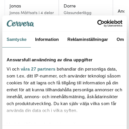
Jonas
Dorre
Ander
Jonas Måttsats i 4 delar
Glasunderlägg
Rostfri
konstläder 6-pack
Classi
Svart
delar
129 kr
167 kr
659 k
239 kr
I lager
I lager
I la
Samtycke
Information
Reklaminställningar
Om
Ansvarsfull användning av dina uppgifter
Vi och
våra 27 partners
behandlar din personliga data,
Låt dig inspireras av våra kunder
som t.ex. ditt IP-nummer, och använder teknologi såsom
cookies för att lagra och få tillgång till information på din
enhet för att kunna tillhandahålla personliga annonser och
innehåll, annons- och innehållsmätning, åskådarinsikter
och produktutveckling. Du kan själv välja vilka som får
Relaterade sidor
använda din data och i vilka syften.
Med din tillåtelse skulle vi även vilja:
Smörgåsbrickor
Ostbrickor
Serveringsbrickor
O