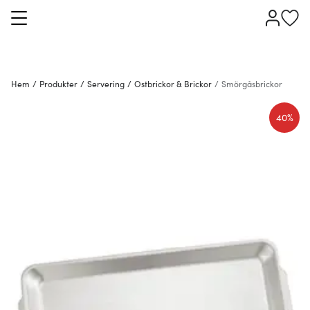
Hem
/
Produkter
/
Servering
/
Ostbrickor & Brickor
/
Smörgåsbrickor
40%