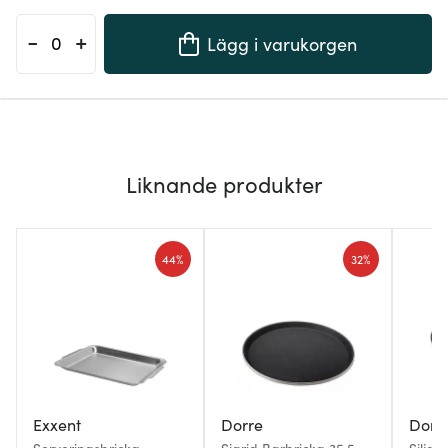
-
+
Lägg i varukorgen
Liknande produkter
44%
32%
Exxent
Dorre
Dorr