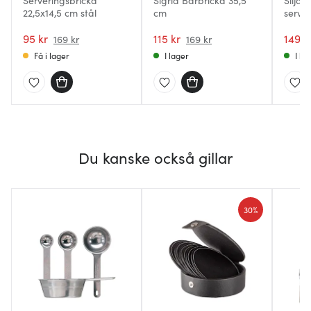
Serveringsbricka
Sigrid Barbricka 35,5
Silja 
22,5x14,5 cm stål
cm
serve
41x30
95 kr
115 kr
149 k
169 kr
169 kr
Få i lager
I lager
I la
Du kanske också gillar
30%