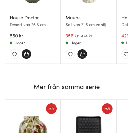
House Doctor
Muubs
Hous
Desert vas 26,6 cm
Soil vas 21,5 cm vanilj
Dot v
ljusgrå
550 kr
356 kr
423 k
474 kr
I lager
I lager
I la
Mer från samma serie
35%
25%