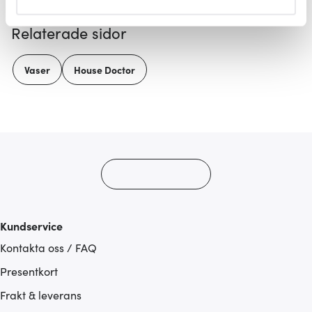
helst från cookie-förklaringen.
Relaterade sidor
Vi använder cookies för att innehållet och annonserna
ska anpassas efter det som vi tror att du tycker om. Det
Vaser
House Doctor
gör också att vi kan analysera vår trafik och göra
hemsidan ännu bättre. Du bestämmer själv vilka cookies
som du vill dela med dig av.
Kundservice
Kontakta oss / FAQ
Presentkort
Frakt & leverans