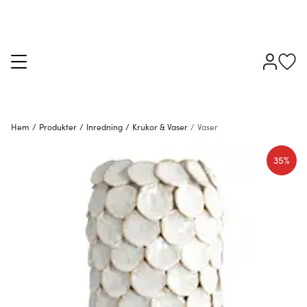
Hem
/
Produkter
/
Inredning
/
Krukor & Vaser
/
Vaser
35%