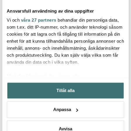
Ansvarsfull användning av dina uppgifter
Vi och
våra 27 partners
behandlar din personliga data,
som t.ex. ditt IP-nummer, och använder teknologi såsom
cookies för att lagra och få tillgång till information på din
Dorre
enhet för att kunna tillhandahålla personliga annonser och
House Doctor
Knab
Victoria Bestickset 60
innehåll, annons- och innehållsmätning, åskådarinsikter
Pion Tallrik 16,5 cm
delar slät
Ripple
Grå/Vit
och produktutveckling. Du kan själv välja vilka som får
83 kr
947 kr
389 k
110 kr
1579 kr
använda din data och i vilka syften.
I lager
I lager
I la
Med din tillåtelse skulle vi även vilja:
Samla in information om din geografiska plats som
Tillåt alla
kan ha en noggrannhet på upp till flera meter
Identifiera din enhet genom att aktivt skanna den för
specifika kännetecken (fingeravtryck)
Låt dig inspireras av våra kunder
Anpassa
Ta reda på mer om hur dina personliga uppgifter
behandlas och ställ in dina preferenser i
detaljsektionen
.
Du kan ändra eller dra tillbaka ditt samtycke när som
Avvisa