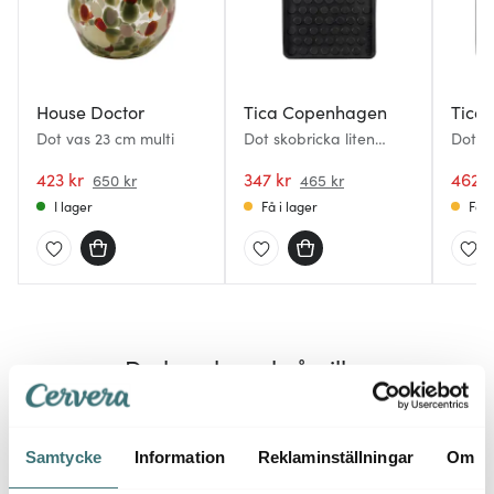
House Doctor
Tica Copenhagen
Tica
Dot vas 23 cm multi
Dot skobricka liten
Dot s
28x38x3 cm svart
48x38
423 kr
347 kr
462 k
650 kr
465 kr
I lager
Få i lager
Få i
Du kanske också gillar
25%
40%
Samtycke
Information
Reklaminställningar
Om