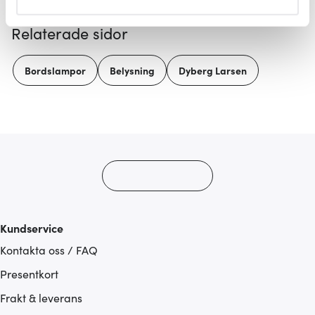
helst från cookie-förklaringen.
Relaterade sidor
Vi använder cookies för att innehållet och annonserna
ska anpassas efter det som vi tror att du tycker om. Det
Bordslampor
Belysning
Dyberg Larsen
gör också att vi kan analysera vår trafik och göra
hemsidan ännu bättre. Du bestämmer själv vilka cookies
som du vill dela med dig av.
Kundservice
Kontakta oss / FAQ
Presentkort
Frakt & leverans