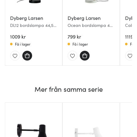
Dyberg Larsen
Dyberg Larsen
Dybe
DL12 bordslampa 44,5
Ocean bordslampa 43
Cale 
cm svart
cm oliv/mässing
cm sv
1009 kr
799 kr
1119 k
Få i lager
Få i lager
Få i
Mer från samma serie