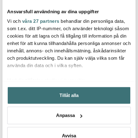
Ansvarsfull användning av dina uppgifter
Vi och
våra 27 partners
behandlar din personliga data,
som t.ex. ditt IP-nummer, och använder teknologi såsom
cookies för att lagra och få tillgång till information på din
enhet för att kunna tillhandahålla personliga annonser och
Dyberg Larsen
Dyberg Larsen
Dybe
innehåll, annons- och innehållsmätning, åskådarinsikter
Sleep vägglampa 17
Sleep vägglampa 17
EJKA 
cm vit
cm beige
24 cm
och produktutveckling. Du kan själv välja vilka som får
1009 kr
1009 kr
2359 
använda din data och i vilka syften.
Få i lager
Få i lager
Få i
Med din tillåtelse skulle vi även vilja:
Samla in information om din geografiska plats som
Tillåt alla
kan ha en noggrannhet på upp till flera meter
Identifiera din enhet genom att aktivt skanna den för
specifika kännetecken (fingeravtryck)
Låt dig inspireras av våra kunder
Anpassa
Ta reda på mer om hur dina personliga uppgifter
behandlas och ställ in dina preferenser i
detaljsektionen
.
Du kan ändra eller dra tillbaka ditt samtycke när som
Avvisa