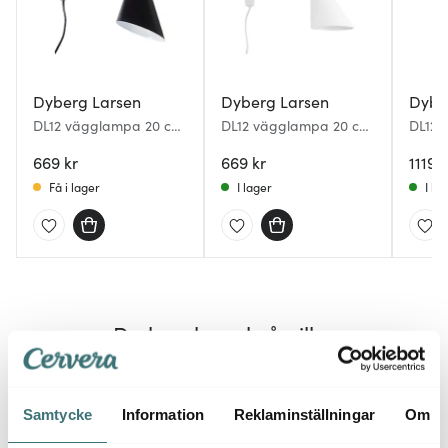
Dyberg Larsen
Dyberg Larsen
Dybe
DL12 vägglampa 20 cm
DL12 vägglampa 20 cm
DL12 
svart
vit
svart
669 kr
669 kr
1119 k
Få i lager
I lager
I la
Du kanske också gillar
Samtycke
Information
Reklaminställningar
Om