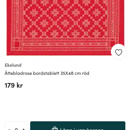
Ekelund
Åttebladrose bordstablett 35X48 cm röd
179 kr
-
+
Lägg i varukorgen