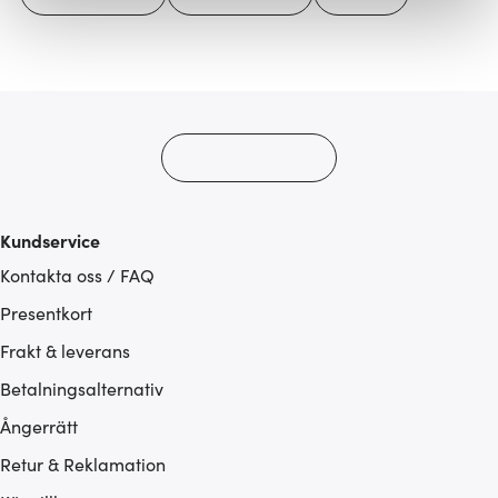
Vi använder cookies för att innehållet och annonserna
ska anpassas efter det som vi tror att du tycker om. Det
gör också att vi kan analysera vår trafik och göra
hemsidan ännu bättre. Du bestämmer själv vilka cookies
som du vill dela med dig av.
Kundservice
Kontakta oss / FAQ
Presentkort
Frakt & leverans
Betalningsalternativ
Ångerrätt
Retur & Reklamation