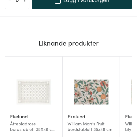
Liknande produkter
Ekelund
Ekelund
Ekel
Åttebladrose
William Morris Fruit
Willi
bordstablett 35X48 cm
bordstablett 35x48 cm
Lily b
beige
cm gu