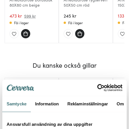
80X80 cm beige
50X50 cm röd
150X1
473 kr
245 kr
1330 
599 kr
Få i lager
Få i lager
Få i
Du kanske också gillar
Samtycke
Information
Reklaminställningar
Om
Ansvarsfull användning av dina uppgifter