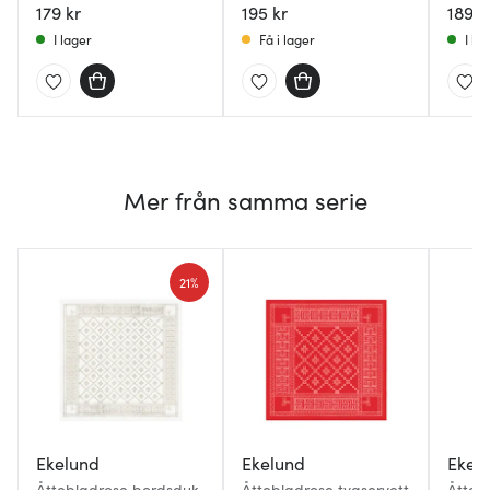
179 kr
195 kr
189 k
I lager
Få i lager
I la
Mer från samma serie
21%
Ekelund
Ekelund
Ekel
Åttebladrose bordsduk
Åttebladrose tygservett
Åtteb