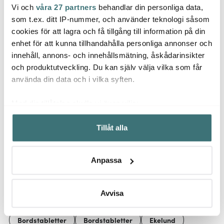
Vi och
våra 27 partners
behandlar din personliga data,
Ekelund
Ekelund
Ekel
som t.ex. ditt IP-nummer, och använder teknologi såsom
Handduk Fiona 35x50
Cats Fun handduk
Sjöbo
cm rosa
35x50 cm
cm
cookies för att lagra och få tillgång till information på din
enhet för att kunna tillhandahålla personliga annonser och
205 kr
205 kr
199 k
innehåll, annons- och innehållsmätning, åskådarinsikter
I lager
I lager
I la
och produktutveckling. Du kan själv välja vilka som får
använda din data och i vilka syften.
Med din tillåtelse skulle vi även vilja:
Samla in information om din geografiska plats som
Tillåt alla
kan ha en noggrannhet på upp till flera meter
Låt dig inspireras av våra kunder
Identifiera din enhet genom att aktivt skanna den för
specifika kännetecken (fingeravtryck)
Anpassa
Ta reda på mer om hur dina personliga uppgifter
behandlas och ställ in dina preferenser i
detaljsektionen
.
Relaterade sidor
Du kan ändra eller dra tillbaka ditt samtycke när som
Avvisa
helst från cookie-förklaringen.
Bordstabletter
Bordstabletter
Ekelund