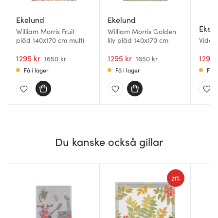
Ekelund
Ekelund
Ekel
William Morris Fruit
William Morris Golden
pläd 140x170 cm multi
lily pläd 140x170 cm
Vida 
1295 kr
1295 kr
1295 
1650 kr
1650 kr
Få i lager
Få i lager
Få i
Du kanske också gillar
21%