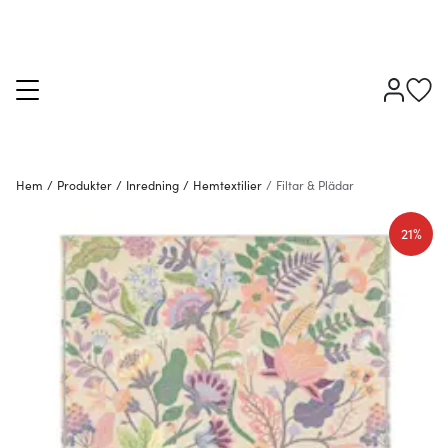
Hem
/
Produkter
/
Inredning
/
Hemtextilier
/
Filtar & Plädar
21%