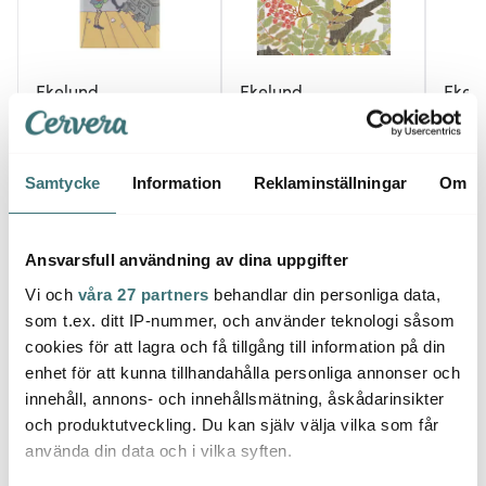
Ekelund
Ekelund
Ekel
Pippi kökshandduk
Koltrast Löpare 35x120
Medal
40x60 cm
cm
cm lj
Pannkakskaos
295 kr
368 kr
3045 
465 kr
Samtycke
Information
Reklaminställningar
Om
Få i lager
Få i lager
Få i
Ansvarsfull användning av dina uppgifter
Vi och
våra 27 partners
behandlar din personliga data,
som t.ex. ditt IP-nummer, och använder teknologi såsom
cookies för att lagra och få tillgång till information på din
Låt dig inspireras av våra kunder
enhet för att kunna tillhandahålla personliga annonser och
innehåll, annons- och innehållsmätning, åskådarinsikter
och produktutveckling. Du kan själv välja vilka som får
använda din data och i vilka syften.