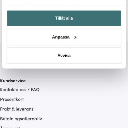
Relaterade sidor
Med din tillåtelse skulle vi även vilja:
Samla in information om din geografiska plats som
Filtar & Plädar
Ekelund
Tillåt alla
kan ha en noggrannhet på upp till flera meter
Identifiera din enhet genom att aktivt skanna den för
specifika kännetecken (fingeravtryck)
Anpassa
Ta reda på mer om hur dina personliga uppgifter
behandlas och ställ in dina preferenser i
detaljsektionen
.
Du kan ändra eller dra tillbaka ditt samtycke när som
Avvisa
helst från cookie-förklaringen.
Vi använder cookies för att innehållet och annonserna
Kundservice
ska anpassas efter det som vi tror att du tycker om. Det
Kontakta oss / FAQ
gör också att vi kan analysera vår trafik och göra
hemsidan ännu bättre. Du bestämmer själv vilka cookies
Presentkort
som du vill dela med dig av.
Frakt & leverans
Betalningsalternativ