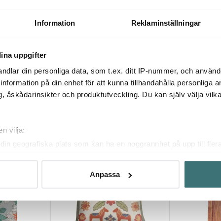
x50 cm
Rosendimma 
William Morris set kökshandduk
cm
& disktrasa Compton blue
299 kr
199 kr
Information
Reklaminställningar
I lager
I lager
ina uppgifter
ndlar din personliga data, som t.ex. ditt IP-nummer, och använ
ill information på din enhet för att kunna tillhandahålla personliga
, åskådarinsikter och produktutveckling. Du kan själv välja vilk
Du kanske också gillar
n vilja:
din geografiska plats som kan ha en noggrannhet på upp till fler
21%
om att aktivt skanna den för specifika kännetecken (fingeravtryc
rsonliga uppgifter behandlas och ställ in dina preferenser i
deta
Anpassa
ke när som helst från cookie-förklaringen.
innehållet och annonserna ska anpassas efter det som vi tror att
fik och göra hemsidan ännu bättre. Du bestämmer själv vilka cook