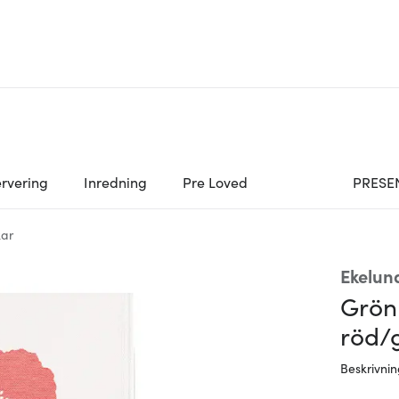
rvering
Inredning
Pre Loved
PRESE
ar
Ekelun
Grön
röd/
Beskrivni