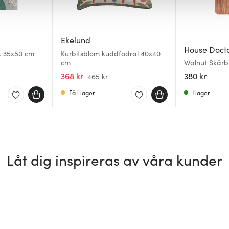
Ekelund
House Doct
 35x50 cm
Kurbitsblom kuddfodral 40x40
cm
Walnut Skär
368 kr
380 kr
465 kr
Få i lager
I lager
Låt dig inspireras av våra kunder