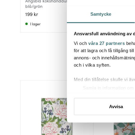
Ängsblå kökshandduk 35x50 cm
Handduk Maja 35
blå/grön
flerfärgad
199 kr
205 kr
Samtycke
I lager
Få i lager
Ansvarsfull användning av d
Vi och
våra 27 partners
beha
för att lagra och få tillgång t
annons- och innehållsmätning
och i vilka syften.
Med din tillåtelse skulle vi äve
Samla in information om 
Identifiera din enhet gen
Ta reda på mer om hur dina pe
Avvisa
eller dra tillbaka ditt samtyc
Vi använder cookies för att 
att vi kan analysera vår tra