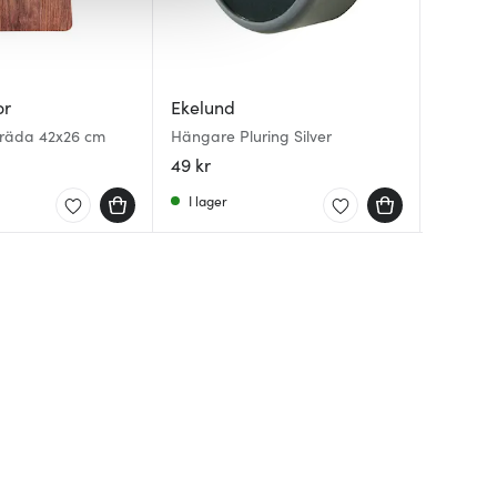
Ekelun
or
Ekelund
Ekelun
Piondr
bräda 42x26 cm
Hängare Pluring Silver
Löpare 
cm
49 kr
368 kr
199 kr
I lager
Få i la
Få i la