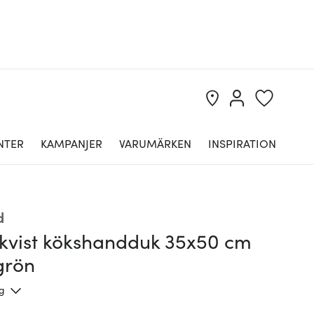
NTER
KAMPANJER
VARUMÄRKEN
INSPIRATION
d
kvist kökshandduk 35x50 cm
grön
ng