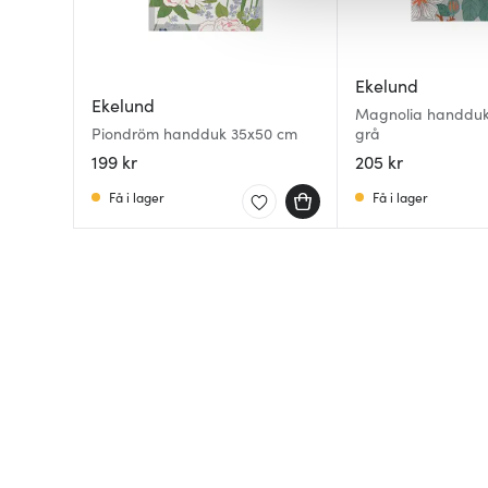
av.
Ekelund
Ekelund
Magnolia handduk
Piondröm handduk 35x50 cm
grå
199 kr
205 kr
Få i lager
Få i lager