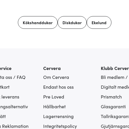
Kökshanddukar
Diskdukar
Ekelund
rvice
Cervera
Klubb Cerve
ta oss / FAQ
Om Cervera
Bli medlem /
tkort
Endast hos oss
Digitalt med
& leverans
Pre Loved
Prismatch
ingsalternativ
Hållbarhet
Glasgaranti
ätt
Lagerrensning
Tallriksgarant
& Reklamation
Integritetspolicy
Gjutjärnsgara