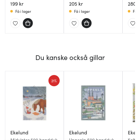
199 kr
205 kr
280 k
Få i lager
Få i lager
Få i
Du kanske också gillar
21%
Ekelund
Ekelund
Ekel
Midvinter 599 handduk
Uppsala 599 handduk
Koltr