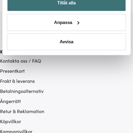
Tillåt alla
kan ha en noggrannhet på upp till flera meter
Identifiera din enhet genom att aktivt skanna den för
specifika kännetecken (fingeravtryck)
Anpassa
Ta reda på mer om hur dina personliga uppgifter
behandlas och ställ in dina preferenser i
detaljsektionen
.
Du kan ändra eller dra tillbaka ditt samtycke när som
Avvisa
helst från cookie-förklaringen.
Kundservice
Kontakta oss / FAQ
Vi använder cookies för att innehållet och annonserna
ska anpassas efter det som vi tror att du tycker om. Det
Presentkort
gör också att vi kan analysera vår trafik och göra
Frakt & leverans
hemsidan ännu bättre. Du bestämmer själv vilka cookies
Betalningsalternativ
som du vill dela med dig av.
Ångerrätt
Retur & Reklamation
Köpvillkor
Kampanjvillkor