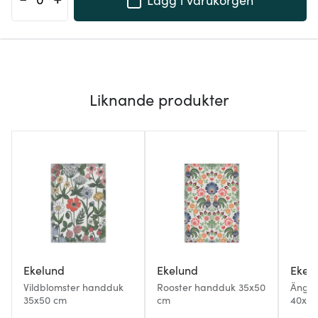
Liknande produkter
Ekelund
Ekelund
Ekel
Vildblomster handduk
Rooster handduk 35x50
Ängs
35x50 cm
cm
40x60