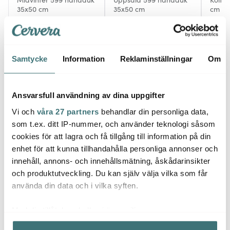
35x50 cm
35x50 cm
cm
158 kr
199 kr
368 k
199 kr
Få i lager
I lager
Få i
Samtycke
Information
Reklaminställningar
Om
Ansvarsfull användning av dina uppgifter
Vi och
våra 27 partners
behandlar din personliga data,
Låt dig inspireras av våra kunder
som t.ex. ditt IP-nummer, och använder teknologi såsom
cookies för att lagra och få tillgång till information på din
enhet för att kunna tillhandahålla personliga annonser och
innehåll, annons- och innehållsmätning, åskådarinsikter
Relaterade sidor
och produktutveckling. Du kan själv välja vilka som får
använda din data och i vilka syften.
Kökshanddukar
Diskdukar
Ekelund
Med din tillåtelse skulle vi även vilja:
Samla in information om din geografiska plats som