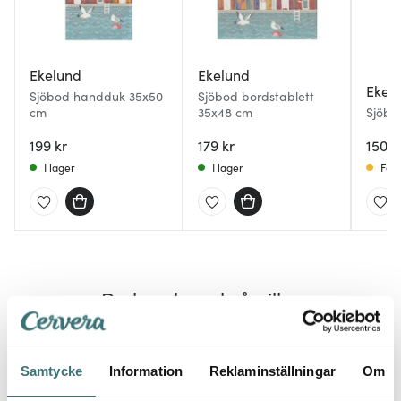
Ekelund
Ekelund
Ekel
Sjöbod handduk 35x50
Sjöbod bordstablett
cm
35x48 cm
Sjöbo
199 kr
179 kr
1500 
I lager
I lager
Få i
Du kanske också gillar
Samtycke
Information
Reklaminställningar
Om