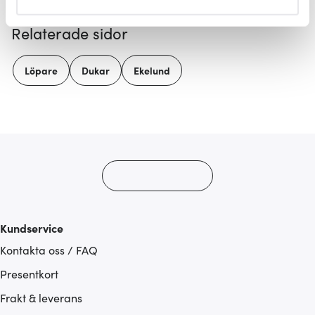
helst från cookie-förklaringen.
Relaterade sidor
Vi använder cookies för att innehållet och annonserna
ska anpassas efter det som vi tror att du tycker om. Det
Löpare
Dukar
Ekelund
gör också att vi kan analysera vår trafik och göra
hemsidan ännu bättre. Du bestämmer själv vilka cookies
som du vill dela med dig av.
Kundservice
Kontakta oss / FAQ
Presentkort
Frakt & leverans