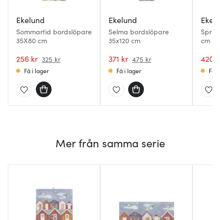
Ekelund
Ekelund
Ekel
Sommartid bordslöpare
Selma bordslöpare
Sprin
35X80 cm
35x120 cm
cm
256 kr
371 kr
420 k
325 kr
475 kr
Få i lager
Få i lager
Få i
Mer från samma serie