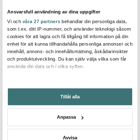
Ansvarsfull användning av dina uppgifter
Vi och
våra 27 partners
behandlar din personliga data,
som t.ex. ditt IP-nummer, och använder teknologi såsom
cookies för att lagra och få tillgång till information på din
Ekelund
Ekelund
Ekel
enhet för att kunna tillhandahålla personliga annonser och
William Morris Vine 540
Måsar Handduk 40x60
Willia
innehåll, annons- och innehållsmätning, åskådarinsikter
handduk 35x50 cm
cm Blå
serve
och produktutveckling. Du kan själv välja vilka som får
215 kr
275 kr
159 k
använda din data och i vilka syften.
I lager
I lager
I la
Med din tillåtelse skulle vi även vilja:
Samla in information om din geografiska plats som
Tillåt alla
kan ha en noggrannhet på upp till flera meter
Identifiera din enhet genom att aktivt skanna den för
specifika kännetecken (fingeravtryck)
Låt dig inspireras av våra kunder
Anpassa
Ta reda på mer om hur dina personliga uppgifter
behandlas och ställ in dina preferenser i
detaljsektionen
.
Du kan ändra eller dra tillbaka ditt samtycke när som
Avvisa