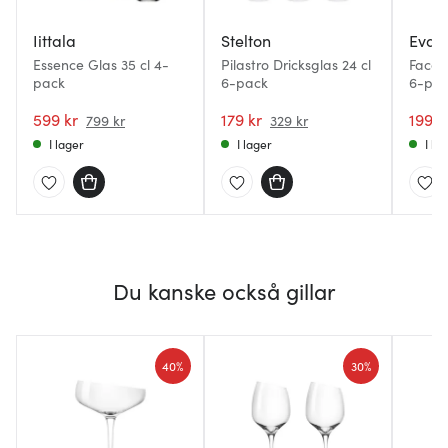
Iittala
Stelton
Eva S
Essence Glas 35 cl 4-
Pilastro Dricksglas 24 cl
Facet 
pack
6-pack
6-pa
599 kr
179 kr
199 k
799 kr
329 kr
I lager
I lager
I la
Du kanske också gillar
40%
30%