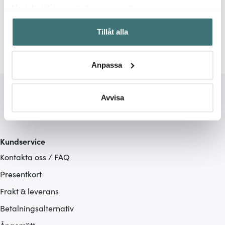
Relaterade sidor
Med din tillåtelse skulle vi även vilja:
Samla in information om din geografiska plats som
Dricksglas
Tumblerglas
Eva Solo
Tillåt alla
kan ha en noggrannhet på upp till flera meter
Identifiera din enhet genom att aktivt skanna den för
specifika kännetecken (fingeravtryck)
Anpassa
Ta reda på mer om hur dina personliga uppgifter
behandlas och ställ in dina preferenser i
detaljsektionen
.
Du kan ändra eller dra tillbaka ditt samtycke när som
Avvisa
helst från cookie-förklaringen.
Vi använder cookies för att innehållet och annonserna
Kundservice
ska anpassas efter det som vi tror att du tycker om. Det
Kontakta oss / FAQ
gör också att vi kan analysera vår trafik och göra
hemsidan ännu bättre. Du bestämmer själv vilka cookies
Presentkort
som du vill dela med dig av.
Frakt & leverans
Betalningsalternativ