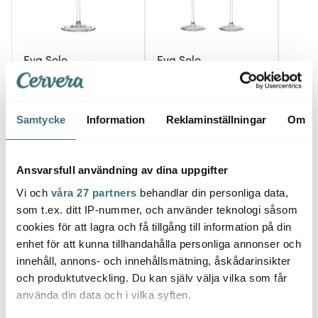
Eva Solo
Eva Solo
Eva S
Champagne Coupe 20
Sauvignon Vitvinsglas
cl
2-pack
Vingl
239 kr
559 kr
257 k
399 kr
798 kr
Samtycke
Information
Reklaminställningar
Om
I lager
I lager
I la
Ansvarsfull användning av dina uppgifter
Vi och
våra 27 partners
behandlar din personliga data,
som t.ex. ditt IP-nummer, och använder teknologi såsom
cookies för att lagra och få tillgång till information på din
Låt dig inspireras av våra kunder
enhet för att kunna tillhandahålla personliga annonser och
innehåll, annons- och innehållsmätning, åskådarinsikter
och produktutveckling. Du kan själv välja vilka som får
använda din data och i vilka syften.