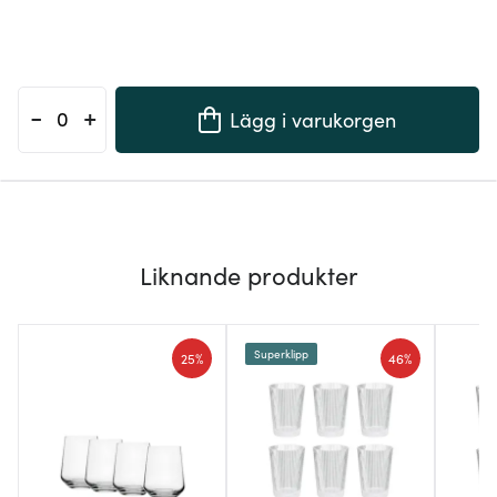
-
+
Lägg i varukorgen
Liknande produkter
Superklipp
25%
46%