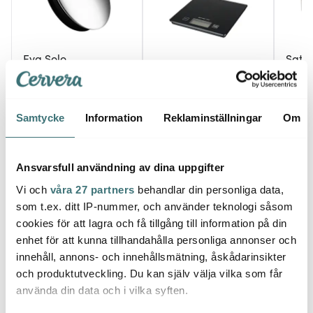
Eva Solo
Sata
Emerio
Vipplock till Eva Solo
Satak
karaff Stål
Köksvåg Svart
set 3 
171 kr
129 kr
489 k
229 kr
Samtycke
Information
Reklaminställningar
Om
I lager
I lager
I la
Ansvarsfull användning av dina uppgifter
Vi och
våra 27 partners
behandlar din personliga data,
som t.ex. ditt IP-nummer, och använder teknologi såsom
cookies för att lagra och få tillgång till information på din
Låt dig inspireras av våra kunder
enhet för att kunna tillhandahålla personliga annonser och
innehåll, annons- och innehållsmätning, åskådarinsikter
och produktutveckling. Du kan själv välja vilka som får
använda din data och i vilka syften.