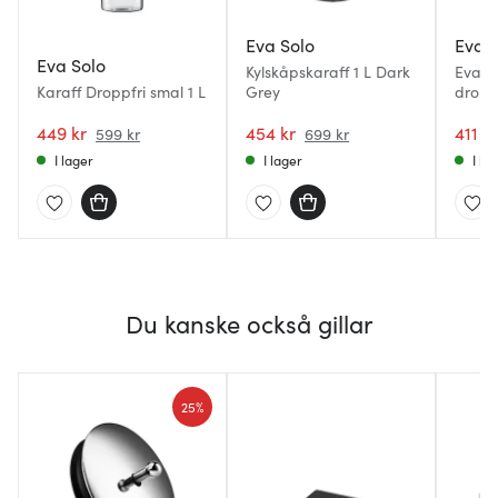
Eva Solo
Eva S
Eva Solo
Kylskåpskaraff 1 L Dark
Eva So
Karaff Droppfri smal 1 L
Grey
dropp
449 kr
454 kr
411 kr
599 kr
699 kr
I lager
I lager
I la
Du kanske också gillar
25%