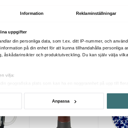
EM77 Termoskanna 1 L Soft
 sand
Black
Rise Termoska
569 kr
400 kr
949 kr
799 k
Information
Reklaminställningar
Få i lager
I lager
ina uppgifter
ndlar din personliga data, som t.ex. ditt IP-nummer, och använ
ill information på din enhet för att kunna tillhandahålla personliga
, åskådarinsikter och produktutveckling. Du kan själv välja vilk
Du kanske också gillar
n vilja:
din geografiska plats som kan ha en noggrannhet på upp till fler
40%
om att aktivt skanna den för specifika kännetecken (fingeravtryc
rsonliga uppgifter behandlas och ställ in dina preferenser i
deta
Anpassa
ke när som helst från cookie-förklaringen.
innehållet och annonserna ska anpassas efter det som vi tror att
fik och göra hemsidan ännu bättre. Du bestämmer själv vilka cook