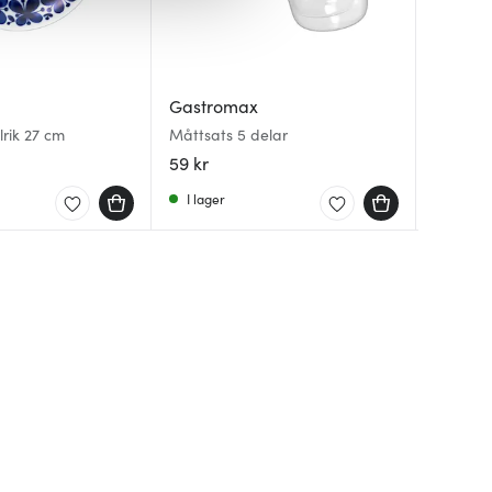
Gastromax
Dorre
Exxent
rik 27 cm
Måttsats 5 delar
Flaskför
Champa
59 kr
33 kr
36 kr
4
7
I lager
I lager
I lager