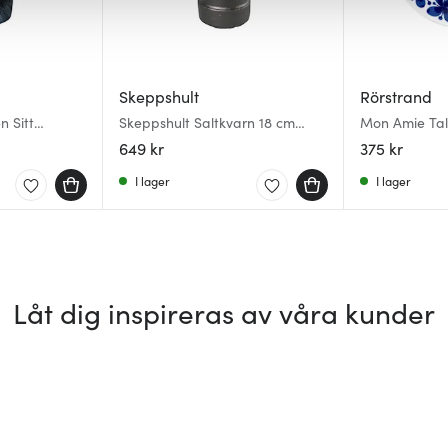
Skeppshult
Rörstrand
 Sitt
Skeppshult Saltkvarn 18 cm
Mon Amie Tall
Brun bok
649 kr
375 kr
I lager
I lager
Låt dig inspireras av våra kunder