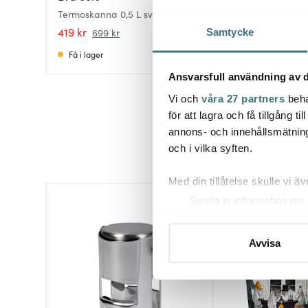
Termoskanna 0,5 L svart
Termoskanna 0,5 L
419 kr
699 kr
699 kr
Samtycke
Få i lager
I lager
Ansvarsfull användning av d
Vi och
våra 27 partners
beha
för att lagra och få tillgång t
annons- och innehållsmätning
och i vilka syften.
Med din tillåtelse skulle vi äve
Samla in information om 
54%
Identifiera din enhet gen
Ta reda på mer om hur dina pe
Avvisa
eller dra tillbaka ditt samtyc
Vi använder cookies för att 
att vi kan analysera vår tra