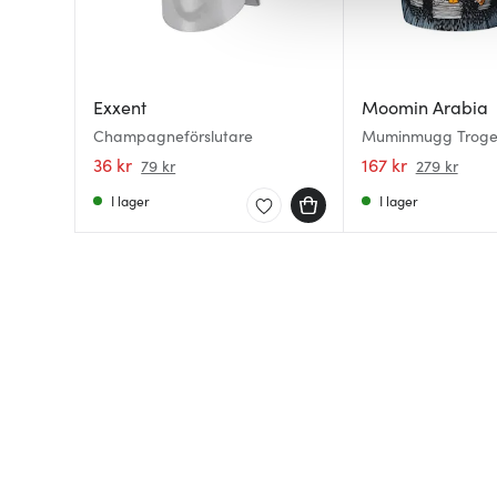
av.
Exxent
Moomin Arabia
Champagneförslutare
Muminmugg Trogen
Ursprung
36 kr
167 kr
79 kr
279 kr
I lager
I lager