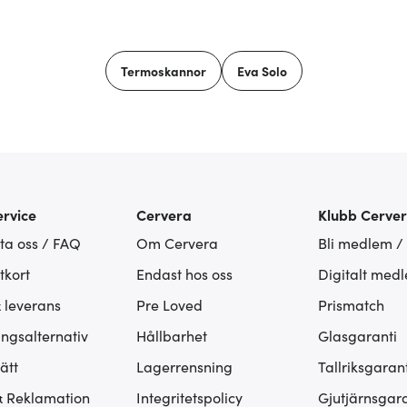
Termoskannor
Eva Solo
rvice
Cervera
Klubb Cerve
ta oss / FAQ
Om Cervera
Bli medlem /
tkort
Endast hos oss
Digitalt med
& leverans
Pre Loved
Prismatch
ingsalternativ
Hållbarhet
Glasgaranti
ätt
Lagerrensning
Tallriksgarant
& Reklamation
Integritetspolicy
Gjutjärnsgara