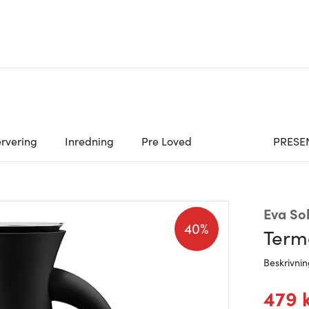
rvering
Inredning
Pre Loved
PRESE
Eva So
40%
Term
Beskrivni
479 