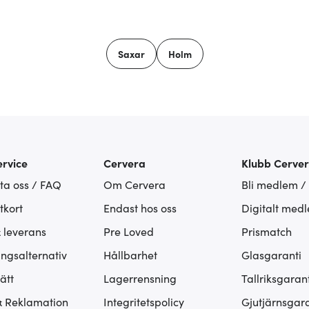
Saxar
Holm
rvice
Cervera
Klubb Cerve
ta oss / FAQ
Om Cervera
Bli medlem /
tkort
Endast hos oss
Digitalt med
& leverans
Pre Loved
Prismatch
ingsalternativ
Hållbarhet
Glasgaranti
ätt
Lagerrensning
Tallriksgarant
& Reklamation
Integritetspolicy
Gjutjärnsgara