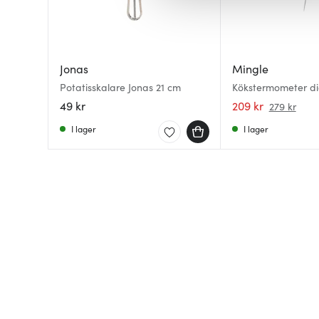
av.
Jonas
Mingle
Potatisskalare Jonas 21 cm
Kökstermometer dig
49 kr
209 kr
279 kr
I lager
I lager