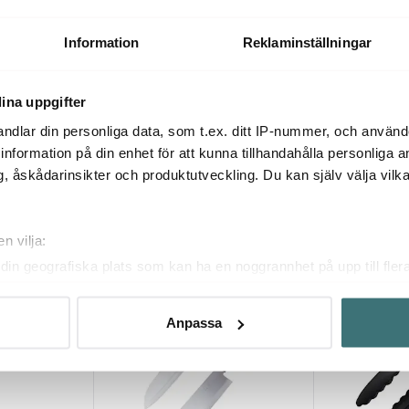
l
Functional Form Fågelsax 25 cm
Kökssax 21,5 c
449 kr
649 kr
Information
Reklaminställningar
Få i lager
I lager
ina uppgifter
ndlar din personliga data, som t.ex. ditt IP-nummer, och använ
ill information på din enhet för att kunna tillhandahålla personliga
, åskådarinsikter och produktutveckling. Du kan själv välja vilk
Du kanske också gillar
n vilja:
din geografiska plats som kan ha en noggrannhet på upp till fler
Lagerrensning
25%
70%
om att aktivt skanna den för specifika kännetecken (fingeravtryc
rsonliga uppgifter behandlas och ställ in dina preferenser i
deta
Anpassa
ke när som helst från cookie-förklaringen.
innehållet och annonserna ska anpassas efter det som vi tror att
fik och göra hemsidan ännu bättre. Du bestämmer själv vilka cook