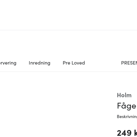
rvering
Inredning
Pre Loved
PRESE
Holm
Fågel
Beskrivni
249 