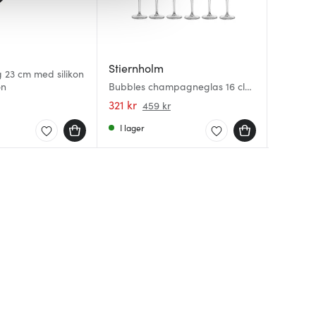
Stiernholm
Sabor
Jonas
 23 cm med silikon
on
Bubbles champagneglas 16 cl
Moi gry
Potatiss
6-pack klar
321 kr
649 kr
49 kr
459 kr
I lager
I lager
I lager