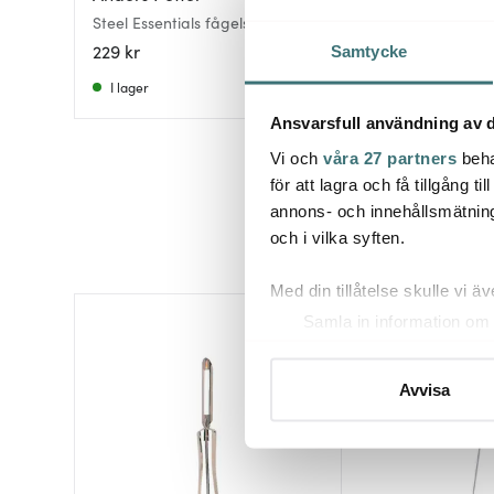
Steel Essentials fågelsax 25 cm
Fågelsax 24 cm stå
stål/svart
229 kr
549 kr
Samtycke
I lager
Få i lager
Ansvarsfull användning av d
Vi och
våra 27 partners
beha
för att lagra och få tillgång t
annons- och innehållsmätning
och i vilka syften.
Med din tillåtelse skulle vi äve
Samla in information om 
Identifiera din enhet gen
Ta reda på mer om hur dina pe
Avvisa
eller dra tillbaka ditt samtyc
Vi använder cookies för att 
att vi kan analysera vår tra