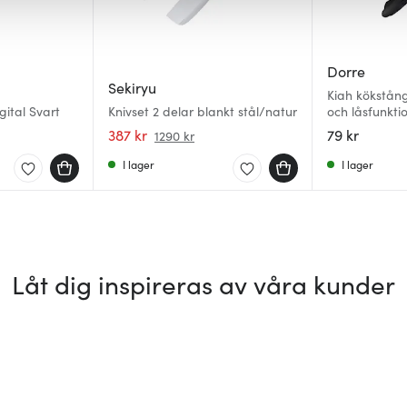
Dorre
Sekiryu
Kiah kökstång
ital Svart
Knivset 2 delar blankt stål/natur
och låsfunkti
387 kr
79 kr
1290 kr
I lager
I lager
Låt dig inspireras av våra kunder