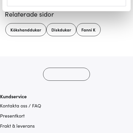
helst från cookie-förklaringen.
Relaterade sidor
Vi använder cookies för att innehållet och annonserna
ska anpassas efter det som vi tror att du tycker om. Det
Kökshanddukar
Diskdukar
Fanni K
gör också att vi kan analysera vår trafik och göra
hemsidan ännu bättre. Du bestämmer själv vilka cookies
som du vill dela med dig av.
Kundservice
Kontakta oss / FAQ
Presentkort
Frakt & leverans