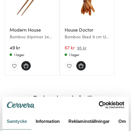
Modern House
House Doctor
Bamboo ätpinnar 24
Bamboo Sked 9 cm 12-
cm bambu
pack
49 kr
67 kr
95 kr
I lager
I lager
Du kanske också gillar
Endast hos oss
Samtycke
Information
Reklaminställningar
Om