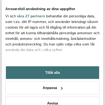
Ansvarsfull användning av dina uppgifter
Vi och
våra 27 partners
behandlar din personliga data,
som t.ex. ditt IP-nummer, och använder teknologi såsom
cookies för att lagra och få tillgång till information på din
Eva Trio
Wmf
enhet för att kunna tillhandahålla personliga annonser och
Gastromax
Legio Nova Skålset 3-
Profi
innehåll, annons- och innehållsmätning, åskådarinsikter
Måttkanna 0,5 L
pack Vit
stål
och produktutveckling. Du kan själv välja vilka som får
59 kr
1099 kr
1259 
använda din data och i vilka syften.
I lager
I lager
I la
Med din tillåtelse skulle vi även vilja:
Samla in information om din geografiska plats som
Tillåt alla
kan ha en noggrannhet på upp till flera meter
Identifiera din enhet genom att aktivt skanna den för
specifika kännetecken (fingeravtryck)
Låt dig inspireras av våra kunder
Anpassa
Ta reda på mer om hur dina personliga uppgifter
behandlas och ställ in dina preferenser i
detaljsektionen
.
Du kan ändra eller dra tillbaka ditt samtycke när som
Avvisa