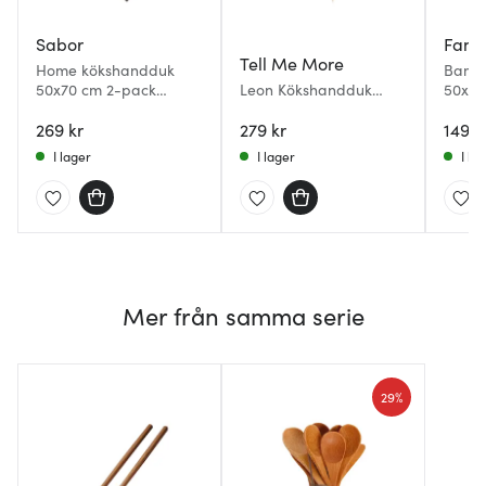
Sabor
Fanni
Tell Me More
Home kökshandduk
Bamb
50x70 cm 2-pack
Leon Kökshandduk
50x70
beige/brun
50x70 cm Spice Stripe
cashe
269 kr
279 kr
149 k
I lager
I lager
I la
Mer från samma serie
29%