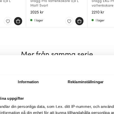
e 0,9 L
Stagg Pro Vattenkokare 0,9 L
Stagg EKG Pro
Matt Svart
vattenkokare 
2025 kr
2210 kr
I lager
I lager
Mer från samma serie
BRA DEAL
BRA DEAL
Information
Reklaminställningar
ina uppgifter
ndlar din personliga data, som t.ex. ditt IP-nummer, och använ
ill information på din enhet för att kunna tillhandahålla personliga