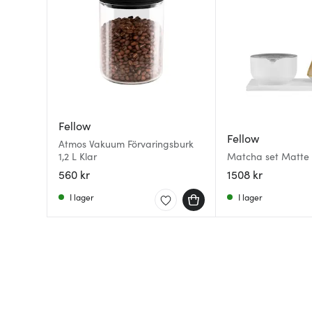
Fellow
Fellow
Atmos Vakuum Förvaringsburk
1,2 L Klar
Matcha set Matte
560 kr
1508 kr
I lager
I lager