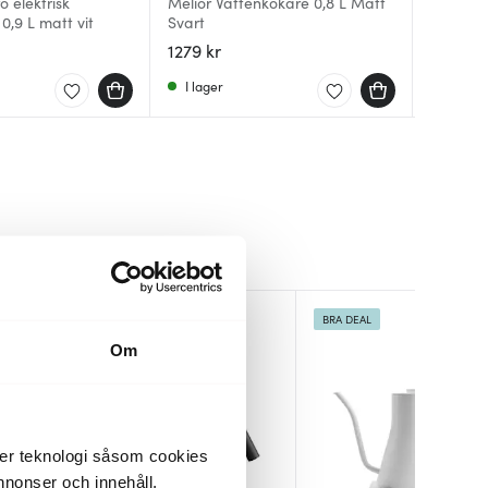
 elektrisk
Melior Vattenkokare 0,8 L Matt
Ottoni 
Stagg E
0,9 L matt vit
Svart
svart
vattenk
mattsva
1279 kr
887 kr
2479 kr
I lager
I lager
I lager
BRA DEAL
BRA DEAL
Om
der teknologi såsom cookies
 annonser och innehåll,