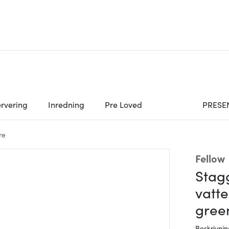
rvering
Inredning
Pre Loved
PRESE
re
Fellow
Stagg
vatt
gree
Beskrivni