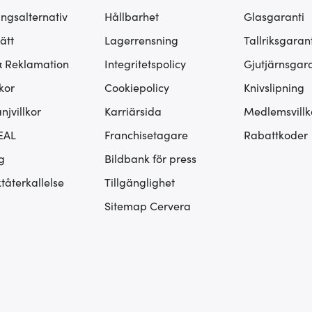
ingsalternativ
Hållbarhet
Glasgaranti
ätt
Lagerrensning
Tallriksgarant
& Reklamation
Integritetspolicy
Gjutjärnsgara
kor
Cookiepolicy
Knivslipning
jvillkor
Karriärsida
Medlemsvillk
EAL
Franchisetagare
Rabattkoder
g
Bildbank för press
tåterkallelse
Tillgänglighet
Sitemap Cervera