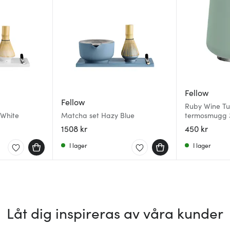
Fellow
Fellow
Ruby Wine Tu
 White
Matcha set Hazy Blue
termosmugg 3
1508 kr
450 kr
I lager
I lager
Låt dig inspireras av våra kunder