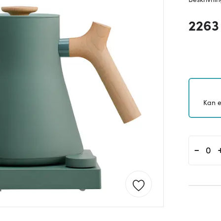
2263
Kan e
-