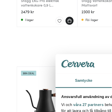
Stagg EKG Pro elektrisk
Stagg Vattenkokar
vattenkokare 0,9 L
Mattsvart
mattsvart/valnöt
2479 kr
2300 kr
I lager
Få i lager
BRA DEAL
BRA DEAL
Samtycke
Ansvarsfull användning av d
Vi och
våra 27 partners
beha
för att lagra och få tillgång t