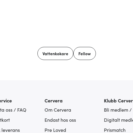
Vattenkokare
Fellow
rvice
Cervera
Klubb Cerve
ta oss / FAQ
Om Cervera
Bli medlem /
tkort
Endast hos oss
Digitalt med
& leverans
Pre Loved
Prismatch