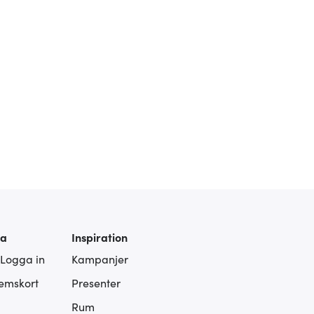
ra
Inspiration
 Logga in
Kampanjer
lemskort
Presenter
Rum