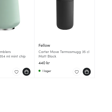
Fellow
Fellow
Fellow
mblers
Carter Move Termosmugg 35 cl
Aiden P
Atmos 
54 ml mint chip
Matt Black
BR01AAE
Förvarin
440 kr
3699 k
560 kr
I lager
Få i la
I lager