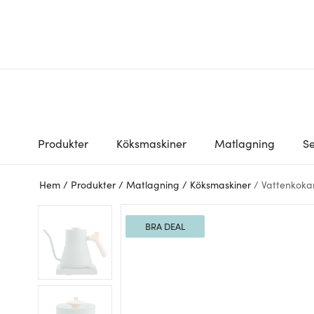
Produkter
Köksmaskiner
Matlagning
Se
Hem
/
Produkter
/
Matlagning
/
Köksmaskiner
/
Vattenkoka
BRA DEAL