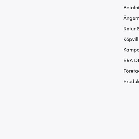
Betaln
Ångerr
Retur 
Köpvill
Kampan
BRA D
Företa
Produk