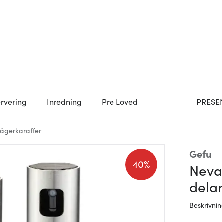
rvering
Inredning
Pre Loved
PRESE
nägerkaraffer
Gefu
40%
Neva 
delar
Beskrivni