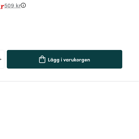
kr
509 kr
+
Lägg i varukorgen