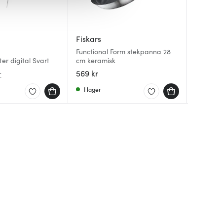
Fiskars
Hackit
Maku K
Functional Form stekpanna 28
Hackit 
r digital Svart
cm keramisk
Mandoli
cm Svar
569 kr
251 kr
129 kr
r
I lager
Få i la
I lager