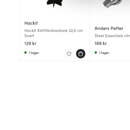
av.
Hackit
Anders Petter
Hackit Köttfärshackare 22,5 cm
Svart
Steel Essentials cit
cm borstad
129 kr
169 kr
I lager
I lager