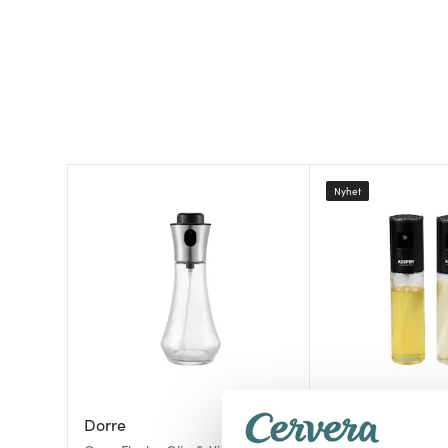
Nyhet
Dorre
Kesper