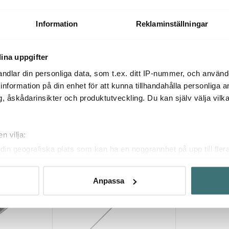
prayset 2
Sprayflaska set Olja & Vinäger
17,5 cm
Oljespray 0,2
489 kr
349 kr
Information
Reklaminställningar
I lager
I lager
ina uppgifter
ndlar din personliga data, som t.ex. ditt IP-nummer, och använ
ill information på din enhet för att kunna tillhandahålla personliga
, åskådarinsikter och produktutveckling. Du kan själv välja vilk
Du kanske också gillar
n vilja:
din geografiska plats som kan ha en noggrannhet på upp till fler
om att aktivt skanna den för specifika kännetecken (fingeravtryc
rsonliga uppgifter behandlas och ställ in dina preferenser i
deta
Anpassa
ke när som helst från cookie-förklaringen.
innehållet och annonserna ska anpassas efter det som vi tror att
fik och göra hemsidan ännu bättre. Du bestämmer själv vilka cook