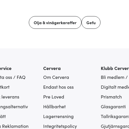
Olja & vinägerkaraffer
Gefu
rvice
Cervera
Klubb Cerve
ta oss / FAQ
Om Cervera
Bli medlem /
tkort
Endast hos oss
Digitalt med
& leverans
Pre Loved
Prismatch
ingsalternativ
Hållbarhet
Glasgaranti
ätt
Lagerrensning
Tallriksgarant
& Reklamation
Integritetspolicy
Gjutjärnsgara