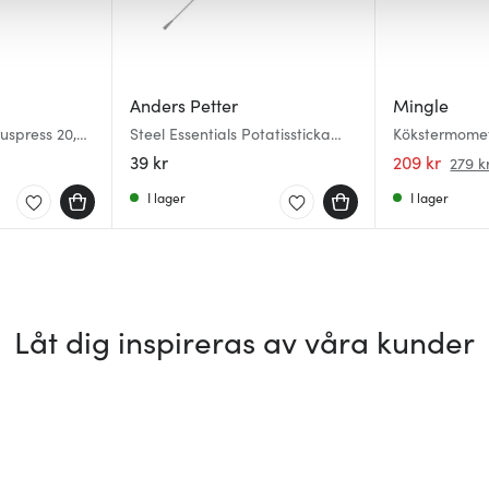
Anders Petter
Mingle
ruspress 20,5
Steel Essentials Potatissticka
Kökstermomete
15,5 cm stål/svart
39 kr
209 kr
279 k
I lager
I lager
Låt dig inspireras av våra kunder