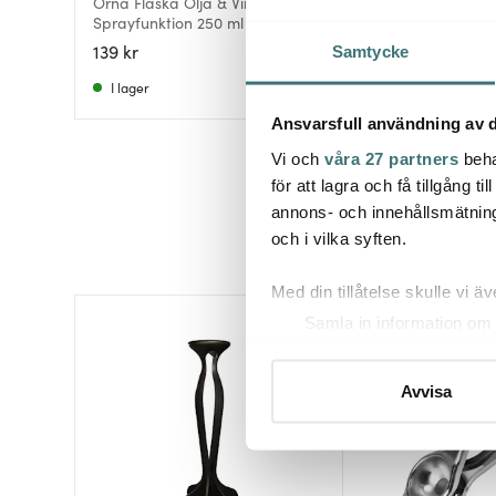
Orna Flaska Olja & Vinäger
Olje- och vinägers
Sprayfunktion 250 ml Klar
delar 18 cm klar
139 kr
199 kr
Samtycke
I lager
Få i lager
Ansvarsfull användning av d
Vi och
våra 27 partners
beha
för att lagra och få tillgång t
annons- och innehållsmätning
och i vilka syften.
Med din tillåtelse skulle vi äve
Samla in information om 
Identifiera din enhet gen
Ta reda på mer om hur dina pe
Avvisa
eller dra tillbaka ditt samtyc
Vi använder cookies för att 
att vi kan analysera vår tra