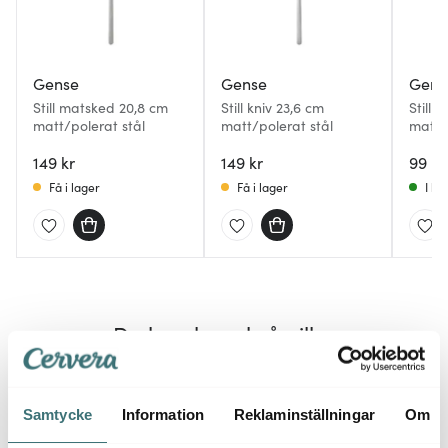
Gense
Gense
Gens
Still matsked 20,8 cm
Still kniv 23,6 cm
Still 
matt/polerat stål
matt/polerat stål
matt/
149 kr
149 kr
99 kr
Få i lager
Få i lager
I la
Du kanske också gillar
Samtycke
Information
Reklaminställningar
Om