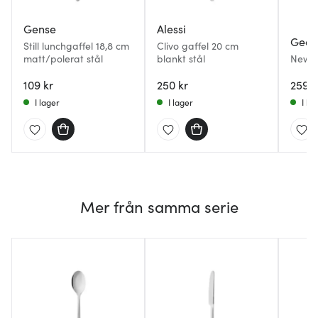
Gense
Alessi
Geor
Still lunchgaffel 18,8 cm
Clivo gaffel 20 cm
matt/polerat stål
blankt stål
New Y
109 kr
250 kr
259 k
I lager
I lager
I la
Mer från samma serie