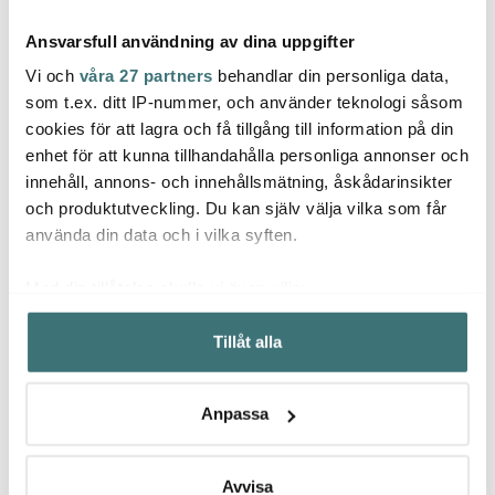
Ansvarsfull användning av dina uppgifter
Vi och
våra 27 partners
behandlar din personliga data,
som t.ex. ditt IP-nummer, och använder teknologi såsom
cookies för att lagra och få tillgång till information på din
enhet för att kunna tillhandahålla personliga annonser och
Gense
Gense
Gens
innehåll, annons- och innehållsmätning, åskådarinsikter
Nobel Matkniv Rostfri
Nobel Kaffesked Rostfri
Nobel
och produktutveckling. Du kan själv välja vilka som får
199 kr
119 kr
159 k
använda din data och i vilka syften.
I lager
I lager
I la
Med din tillåtelse skulle vi även vilja:
Samla in information om din geografiska plats som
Tillåt alla
kan ha en noggrannhet på upp till flera meter
Identifiera din enhet genom att aktivt skanna den för
specifika kännetecken (fingeravtryck)
Låt dig inspireras av våra kunder
Anpassa
Ta reda på mer om hur dina personliga uppgifter
behandlas och ställ in dina preferenser i
detaljsektionen
.
Du kan ändra eller dra tillbaka ditt samtycke när som
Avvisa