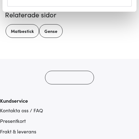
helst från cookie-förklaringen.
Relaterade sidor
Vi använder cookies för att innehållet och annonserna
ska anpassas efter det som vi tror att du tycker om. Det
Matbestick
Gense
gör också att vi kan analysera vår trafik och göra
hemsidan ännu bättre. Du bestämmer själv vilka cookies
som du vill dela med dig av.
Kundservice
Kontakta oss / FAQ
Presentkort
Frakt & leverans