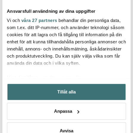
Ansvarsfull användning av dina uppgifter
Vi och
våra 27 partners
behandlar din personliga data,
som t.ex. ditt IP-nummer, och använder teknologi såsom
cookies för att lagra och få tillgång till information på din
enhet för att kunna tillhandahålla personliga annonser och
Georg Jensen
Georg Jensen
Geor
innehåll, annons- och innehållsmätning, åskådarinsikter
Bernadotte Kanna 1.6 L
Bernadotte brödrost
Eleph
stål
Blank
och produktutveckling. Du kan själv välja vilka som får
1949 kr
1774 kr
299 k
använda din data och i vilka syften.
I lager
I lager
I la
Med din tillåtelse skulle vi även vilja:
Samla in information om din geografiska plats som
Tillåt alla
kan ha en noggrannhet på upp till flera meter
Identifiera din enhet genom att aktivt skanna den för
specifika kännetecken (fingeravtryck)
Låt dig inspireras av våra kunder
Anpassa
Ta reda på mer om hur dina personliga uppgifter
behandlas och ställ in dina preferenser i
detaljsektionen
.
Du kan ändra eller dra tillbaka ditt samtycke när som
Avvisa