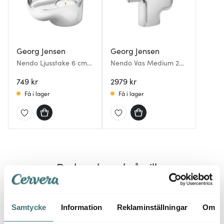
Georg Jensen
Georg Jensen
Nendo Ljusstake 6 cm
Nendo Vas Medium 20
Rostfritt stål
cm Rostfritt stål
749 kr
2979 kr
Få i lager
Få i lager
Du kanske också gillar
BRA DEAL
Samtycke
Information
Reklaminställningar
Om