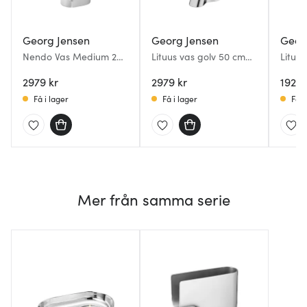
Georg Jensen
Georg Jensen
Geor
Nendo Vas Medium 20
Lituus vas golv 50 cm
Lituus
cm Rostfritt stål
blankt stål
blankt
2979 kr
2979 kr
1929 
Få i lager
Få i lager
Få i
Mer från samma serie