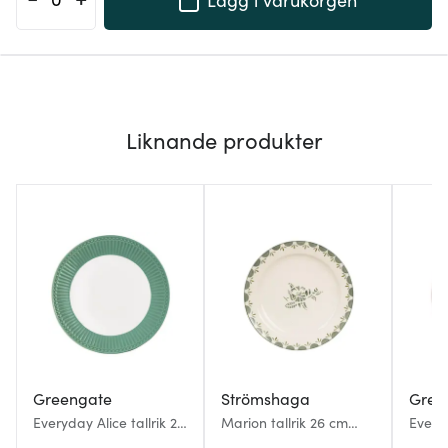
Liknande produkter
Greengate
Strömshaga
Gree
Everyday Alice tallrik 23
Marion tallrik 26 cm
Everyd
cm dusty green
blomma grön
cm vi