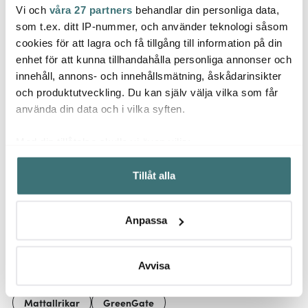
Vi och
våra 27 partners
behandlar din personliga data,
Greengate
Greengate
Gree
som t.ex. ditt IP-nummer, och använder teknologi såsom
Everyday Alice
Everyday Alice
Every
cookies för att lagra och få tillgång till information på din
frukostskål 45 cl
frukostskål 45 cl claret
desser
enhet för att kunna tillhandahålla personliga annonser och
hazelnut brown
129 kr
red
129 kr
mint
109 k
innehåll, annons- och innehållsmätning, åskådarinsikter
I lager
Få i lager
I la
och produktutveckling. Du kan själv välja vilka som får
använda din data och i vilka syften.
Med din tillåtelse skulle vi även vilja:
Samla in information om din geografiska plats som
Tillåt alla
kan ha en noggrannhet på upp till flera meter
Låt dig inspireras av våra kunder
Identifiera din enhet genom att aktivt skanna den för
specifika kännetecken (fingeravtryck)
Anpassa
Ta reda på mer om hur dina personliga uppgifter
behandlas och ställ in dina preferenser i
detaljsektionen
.
Relaterade sidor
Du kan ändra eller dra tillbaka ditt samtycke när som
Avvisa
helst från cookie-förklaringen.
Mattallrikar
GreenGate