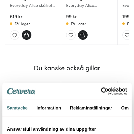
Everyday Alice skålset
Everyday Alice
Every
0,9+2,2 L creamy fudge
gräddkanna 25 cl
med f
619 kr
creamy fudge
99 kr
199 k
Få i lager
Få i lager
Få i
Du kanske också gillar
Samtycke
Information
Reklaminställningar
Om
Ansvarsfull användning av dina uppgifter