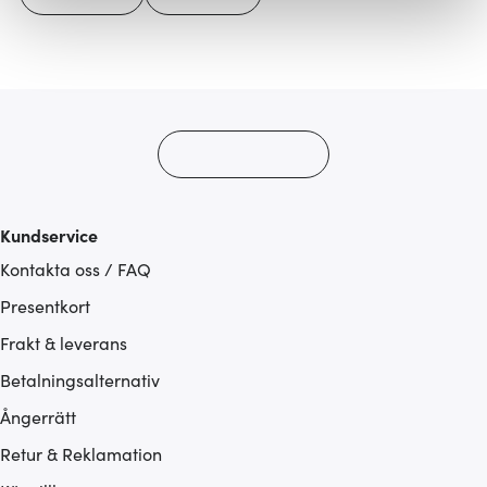
Vi använder cookies för att innehållet och annonserna
ska anpassas efter det som vi tror att du tycker om. Det
gör också att vi kan analysera vår trafik och göra
hemsidan ännu bättre. Du bestämmer själv vilka cookies
som du vill dela med dig av.
Kundservice
Kontakta oss / FAQ
Presentkort
Frakt & leverans
Betalningsalternativ
Ångerrätt
Retur & Reklamation