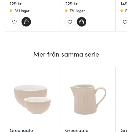
129 kr
229 kr
149 k
Få i lager
Få i lager
Få i
Mer från samma serie
Greengate
Greengate
Gree