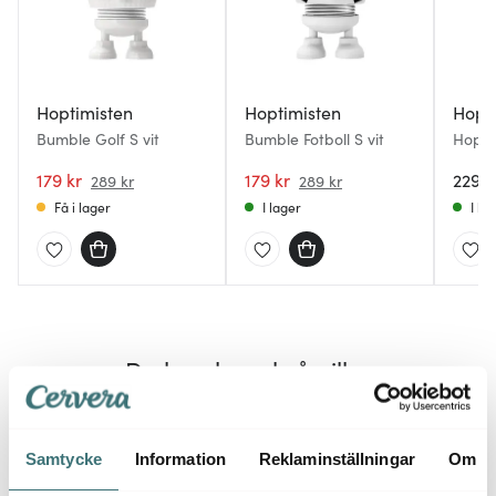
Hoptimisten
Hoptimisten
Hopt
Bumble Golf S vit
Bumble Fotboll S vit
Hopti
S Sky
179 kr
179 kr
229 k
289 kr
289 kr
Få i lager
I lager
I la
Du kanske också gillar
40%
30%
Samtycke
Information
Reklaminställningar
Om