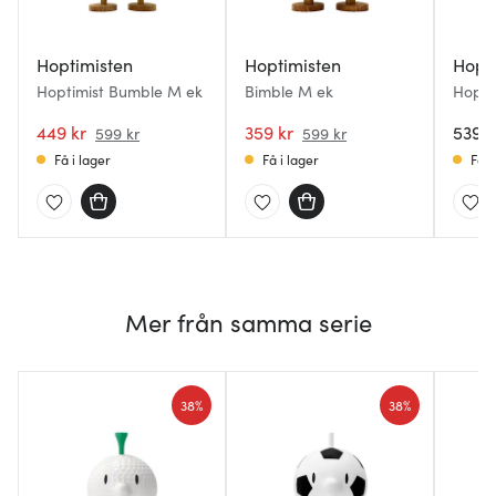
Hoptimisten
Hoptimisten
Hopt
Hoptimist Bumble M ek
Bimble M ek
Hopti
449 kr
359 kr
5399 
599 kr
599 kr
Få i lager
Få i lager
Få i
Mer från samma serie
38%
38%