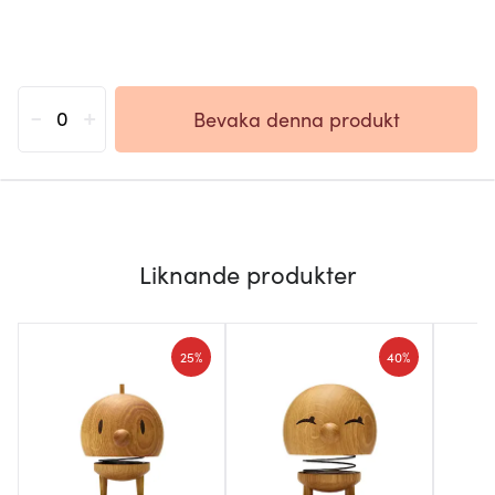
-
+
Bevaka denna produkt
Liknande produkter
25%
40%