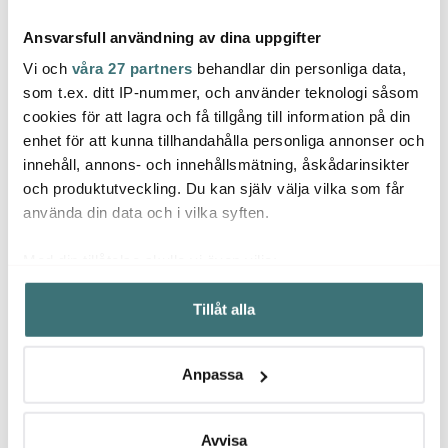
Ansvarsfull användning av dina uppgifter
Vi och
våra 27 partners
behandlar din personliga data,
som t.ex. ditt IP-nummer, och använder teknologi såsom
cookies för att lagra och få tillgång till information på din
enhet för att kunna tillhandahålla personliga annonser och
Hoptimisten
Hoptimisten
Hopt
innehåll, annons- och innehållsmätning, åskådarinsikter
Högtalare XL soft latte
LED lampa stor 15 cm
LED l
sky
latte
och produktutveckling. Du kan själv välja vilka som får
1079 kr
839 kr
1079 
1799 kr
1199 kr
använda din data och i vilka syften.
Få i lager
I lager
Få i
Med din tillåtelse skulle vi även vilja:
Samla in information om din geografiska plats som
Tillåt alla
kan ha en noggrannhet på upp till flera meter
Identifiera din enhet genom att aktivt skanna den för
specifika kännetecken (fingeravtryck)
Låt dig inspireras av våra kunder
Anpassa
Ta reda på mer om hur dina personliga uppgifter
behandlas och ställ in dina preferenser i
detaljsektionen
.
Du kan ändra eller dra tillbaka ditt samtycke när som
Avvisa