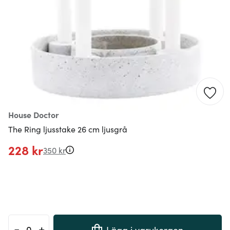
House Doctor
The Ring ljusstake 26 cm ljusgrå
228 kr
350 kr
-
+
Lägg i varukorgen