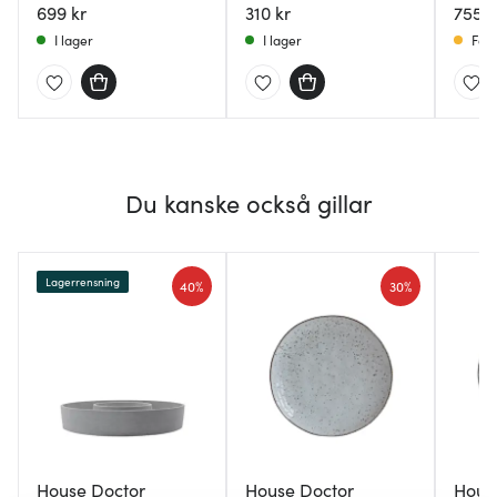
699 kr
mässing
310 kr
cm
755 k
I lager
I lager
Få i
Du kanske också gillar
Lagerrensning
40%
30%
House Doctor
House Doctor
Hous