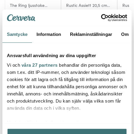
The Ring ljusstake
Rustic Assiett 20,5 cm
Rustic
blockljus 35 cm ljusgrå
Grå/Blå
27,5 
264 kr
98 kr
124 k
440 kr
140 kr
I lager
I lager
I la
Samtycke
Information
Reklaminställningar
Om
Ansvarsfull användning av dina uppgifter
Vi och
våra 27 partners
behandlar din personliga data,
Låt dig inspireras av våra kunder
som t.ex. ditt IP-nummer, och använder teknologi såsom
cookies för att lagra och få tillgång till information på din
enhet för att kunna tillhandahålla personliga annonser och
innehåll, annons- och innehållsmätning, åskådarinsikter
Relaterade sidor
och produktutveckling. Du kan själv välja vilka som får
använda din data och i vilka syften.
Adventsljusstake
Ljusstakar & Ljuslyktor
House Docto
Med din tillåtelse skulle vi även vilja:
Samla in information om din geografiska plats som