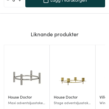
Liknande produkter
House Doctor
House Doctor
Ville
Maxi adventsljusstake
Stage adventsljusstake
Winte
rund 30 cm antik silver
rund 25 cm antik
adven