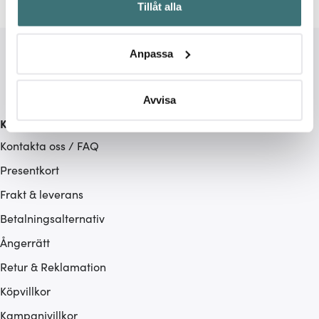
Tillåt alla
kan ha en noggrannhet på upp till flera meter
Identifiera din enhet genom att aktivt skanna den för
specifika kännetecken (fingeravtryck)
Anpassa
Ta reda på mer om hur dina personliga uppgifter
behandlas och ställ in dina preferenser i
detaljsektionen
.
Du kan ändra eller dra tillbaka ditt samtycke när som
Avvisa
helst från cookie-förklaringen.
Kundservice
Kontakta oss / FAQ
Vi använder cookies för att innehållet och annonserna
ska anpassas efter det som vi tror att du tycker om. Det
Presentkort
gör också att vi kan analysera vår trafik och göra
Frakt & leverans
hemsidan ännu bättre. Du bestämmer själv vilka cookies
Betalningsalternativ
som du vill dela med dig av.
Ångerrätt
Retur & Reklamation
Köpvillkor
Kampanjvillkor