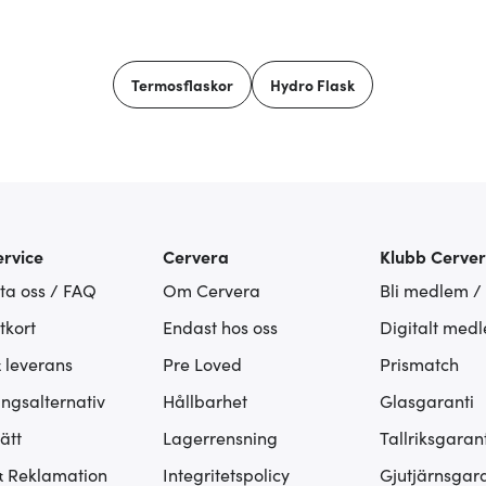
Termosflaskor
Hydro Flask
rvice
Cervera
Klubb Cerve
ta oss / FAQ
Om Cervera
Bli medlem /
tkort
Endast hos oss
Digitalt med
& leverans
Pre Loved
Prismatch
ingsalternativ
Hållbarhet
Glasgaranti
ätt
Lagerrensning
Tallriksgarant
& Reklamation
Integritetspolicy
Gjutjärnsgara