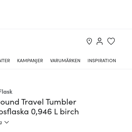
NTER
KAMPANJER
VARUMÄRKEN
INSPIRATION
Flask
round Travel Tumbler
sflaska 0,946 L birch
ng