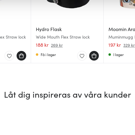
Hydro Flask
Moomin Ar
ex Straw lock
Wide Mouth Flex Straw lock
Muminmugg R
30 cl Sommar
188 kr
197 kr
269 kr
329 kr
Få i lager
I lager
Låt dig inspireras av våra kunder