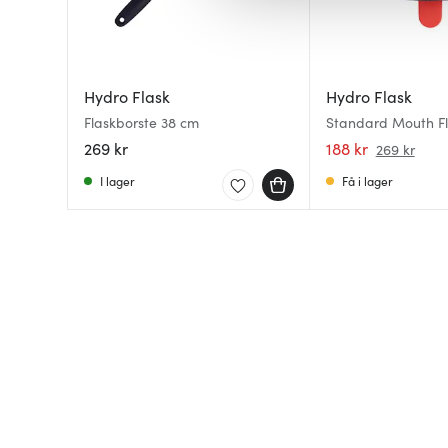
av.
Hydro Flask
Hydro Flask
Flaskborste 38 cm
Standard Mouth Fl
269 kr
188 kr
269 kr
I lager
Få i lager