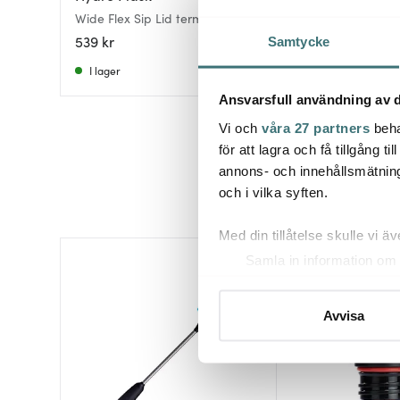
Wide Flex Sip Lid termosflaska
Standard Mouth F
0,473 L vit
termosflaska 0,621 
539 kr
619 kr
Samtycke
I lager
I lager
Ansvarsfull användning av d
Vi och
våra 27 partners
beha
för att lagra och få tillgång t
annons- och innehållsmätning
och i vilka syften.
Med din tillåtelse skulle vi äve
Samla in information om 
Identifiera din enhet gen
Ta reda på mer om hur dina pe
Avvisa
eller dra tillbaka ditt samtyc
Vi använder cookies för att 
att vi kan analysera vår tra