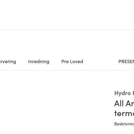
rvering
Inredning
Pre Loved
PRESE
Hydro 
All A
termo
Beskrivni