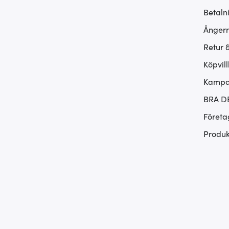
Betaln
Ångerr
Retur 
Köpvill
Kampan
BRA D
Företa
Produk