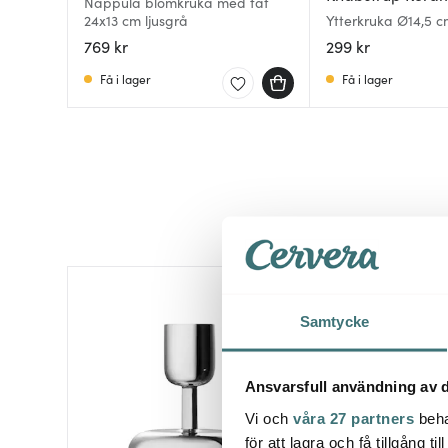
Nappula blomkruka med fat
24x13 cm ljusgrå
Ytterkruka Ø14,5 
769 kr
299 kr
Få i lager
Få i lager
Samtycke
Ansvarsfull användning av d
Vi och
våra 27 partners
beha
för att lagra och få tillgång t