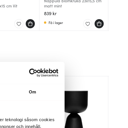
Nappula blomkruka 23x15,5 cm
Nappula
x15 cm Vit
matt mint
Haga XL
24x13 cm
H20 cm 
839 kr
359 kr
769 kr
Få i lager
I lager
Få i la
Om
der teknologi såsom cookies
 annonser och innehåll,