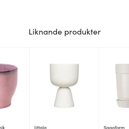
Liknande produkter
mik
Iittala
Sagaform