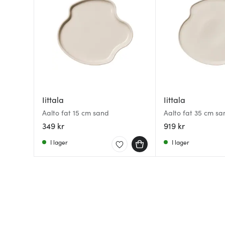
Iittala
Iittala
Aalto fat 15 cm sand
Aalto fat 35 cm sa
349 kr
919 kr
I lager
I lager