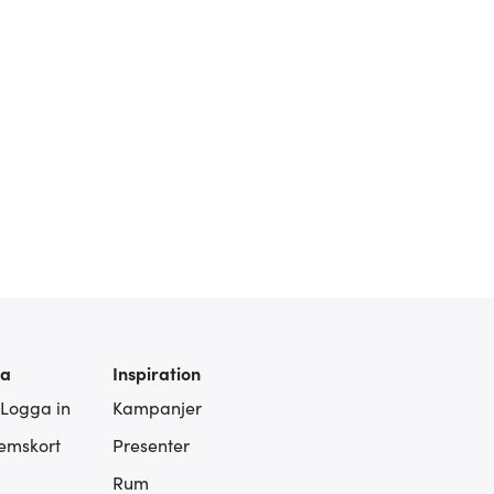
ra
Inspiration
 Logga in
Kampanjer
lemskort
Presenter
Rum