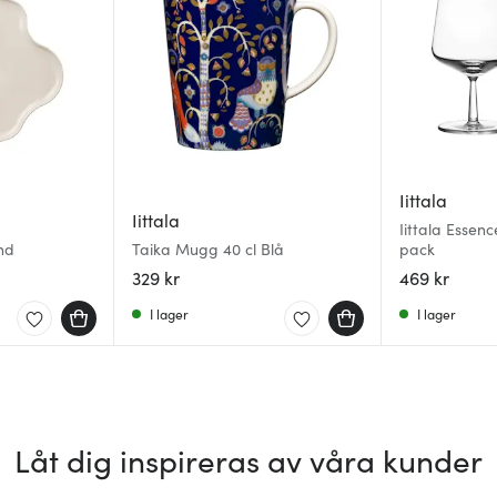
Iittala
Iittala
Iittala Essenc
nd
Taika Mugg 40 cl Blå
pack
329 kr
469 kr
I lager
I lager
Låt dig inspireras av våra kunder