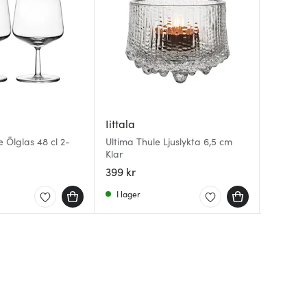
Iittala
Iittala
Iittala
e Ölglas 48 cl 2-
Ultima Thule Ljuslykta 6,5 cm
Klar
Valkea L
Aalto f
399 kr
259 kr
349 kr
I lager
I lager
I lager