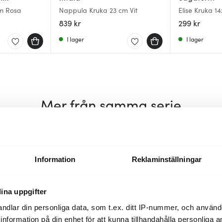
cm Rosa
Nappula Kruka 23 cm Vit
Elise Kruka 14
839 kr
299 kr
I lager
I lager
Mer från samma serie
Information
Reklaminställningar
ina uppgifter
ndlar din personliga data, som t.ex. ditt IP-nummer, och använ
ill information på din enhet för att kunna tillhandahålla personliga