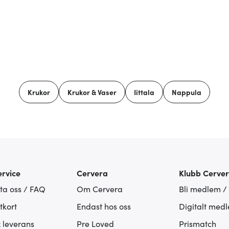
Krukor
Krukor & Vaser
Iittala
Nappula
rvice
Cervera
Klubb Cerve
ta oss / FAQ
Om Cervera
Bli medlem /
tkort
Endast hos oss
Digitalt med
& leverans
Pre Loved
Prismatch