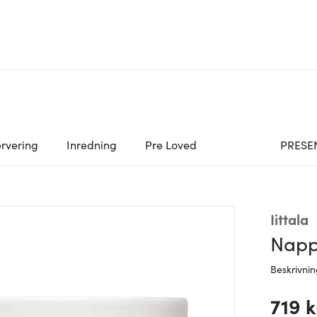
rvering
Inredning
Pre Loved
PRESE
Iittala
Napp
Beskrivni
719 k