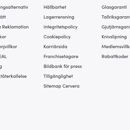
ingsalternativ
Hållbarhet
Glasgaranti
ätt
Lagerrensning
Tallriksgarant
& Reklamation
Integritetspolicy
Gjutjärnsgara
kor
Cookiepolicy
Knivslipning
jvillkor
Karriärsida
Medlemsvillk
EAL
Franchisetagare
Rabattkoder
g
Bildbank för press
tåterkallelse
Tillgänglighet
Sitemap Cervera