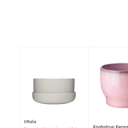
Iittala
Knabstrup Kera