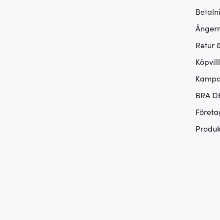
Betaln
Ångerr
Retur 
Köpvill
Kampan
BRA D
Företa
Produk