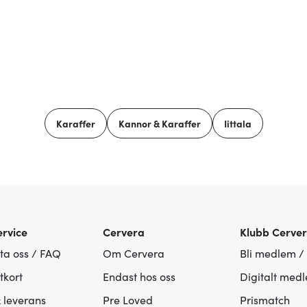
Karaffer
Kannor & Karaffer
Iittala
rvice
Cervera
Klubb Cerve
ta oss / FAQ
Om Cervera
Bli medlem /
tkort
Endast hos oss
Digitalt med
& leverans
Pre Loved
Prismatch