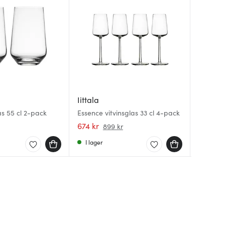
Iittala
Iittala
Iittala
Essence
as 55 cl 2-pack
Essence vitvinsglas 33 cl 4-pack
Aalto V
Dessert
cl 2-pa
674 kr
399 kr
469 kr
899 kr
I lager
I lager
I lager