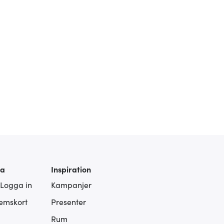
ra
Inspiration
 Logga in
Kampanjer
lemskort
Presenter
Rum