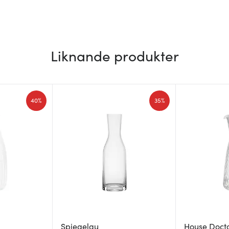
Liknande produkter
40%
35%
Spiegelau
House Doct