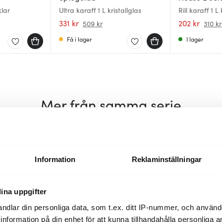
klar
Ultra karaff 1 L kristallglas
Rill karaff 1 L 
331 kr
202 kr
509 kr
310 kr
Få i lager
I lager
Mer från samma serie
Information
Reklaminställningar
ina uppgifter
ndlar din personliga data, som t.ex. ditt IP-nummer, och använ
ill information på din enhet för att kunna tillhandahålla personliga