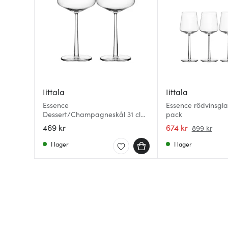
Iittala
Iittala
Essence
Essence rödvinsgla
Dessert/Champagneskål 31 cl
pack
2-pack
469 kr
674 kr
899 kr
I lager
I lager