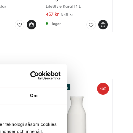
klar
LifeStyle Karaff 1 L
Kartio 
Nutid ka
467 kr
1189 kr
749 kr
549 kr
I lager
I lager
Få i la
Lagerrensning
40%
Om
der teknologi såsom cookies
 annonser och innehåll,