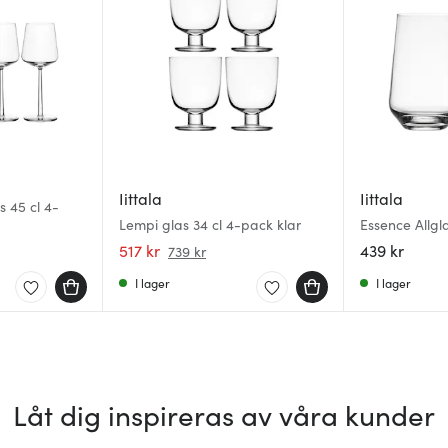
Iittala
Iittala
s 45 cl 4-
Lempi glas 34 cl 4-pack klar
Essence Allgl
517 kr
439 kr
739 kr
I lager
I lager
Låt dig inspireras av våra kunder