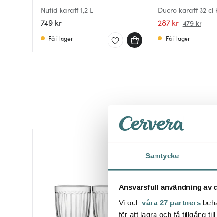
Nutid karaff 1,2 L
Duoro karaff 32 cl 
749 kr
287 kr
479 kr
Få i lager
Få i lager
Samtycke
Ansvarsfull användning av d
Vi och
våra 27 partners
beha
för att lagra och få tillgång t