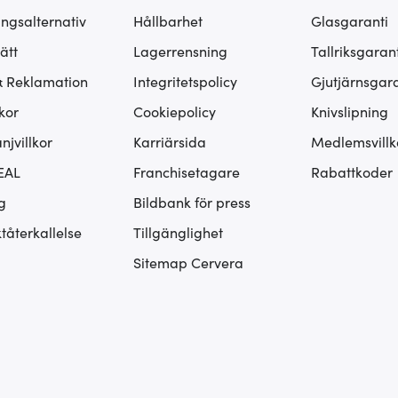
ingsalternativ
Hållbarhet
Glasgaranti
ätt
Lagerrensning
Tallriksgarant
& Reklamation
Integritetspolicy
Gjutjärnsgara
kor
Cookiepolicy
Knivslipning
jvillkor
Karriärsida
Medlemsvillk
EAL
Franchisetagare
Rabattkoder
g
Bildbank för press
tåterkallelse
Tillgänglighet
Sitemap Cervera