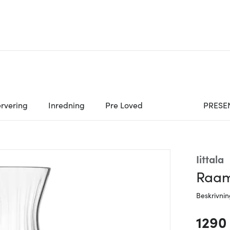
rvering
Inredning
Pre Loved
PRESE
Iittala
Raami
Beskrivni
1290 