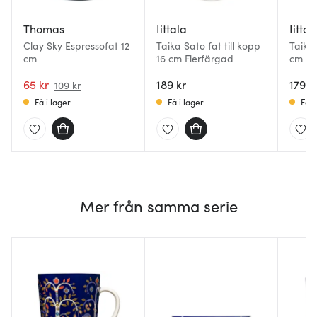
Thomas
Iittala
Iittal
Clay Sky Espressofat 12
Taika Sato fat till kopp
Taika
cm
16 cm Flerfärgad
cm Vit
65 kr
189 kr
179 k
109 kr
Få i lager
Få i lager
Få i
Mer från samma serie