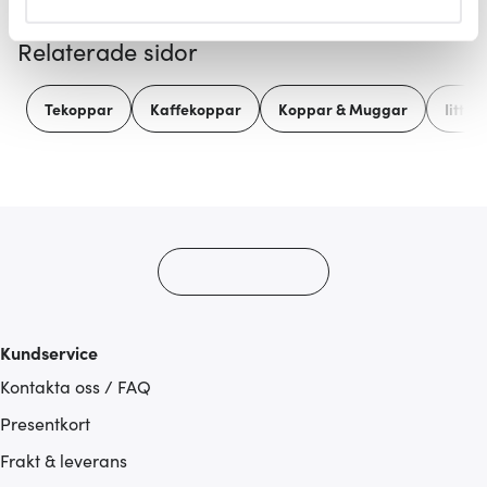
helst från cookie-förklaringen.
Relaterade sidor
Vi använder cookies för att innehållet och annonserna
ska anpassas efter det som vi tror att du tycker om. Det
Tekoppar
Kaffekoppar
Koppar & Muggar
Iittal
gör också att vi kan analysera vår trafik och göra
hemsidan ännu bättre. Du bestämmer själv vilka cookies
som du vill dela med dig av.
Kundservice
Kontakta oss / FAQ
Presentkort
Frakt & leverans