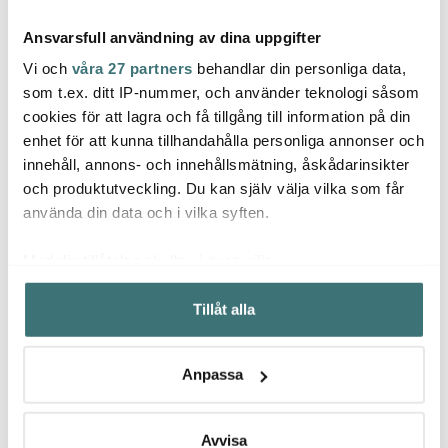
Ansvarsfull användning av dina uppgifter
Vi och
våra 27 partners
behandlar din personliga data,
som t.ex. ditt IP-nummer, och använder teknologi såsom
cookies för att lagra och få tillgång till information på din
Iittala
Iittala
Iittal
enhet för att kunna tillhandahålla personliga annonser och
Taika Espressokopp 10
Taika Cappuccinokopp
Taika
innehåll, annons- och innehållsmätning, åskådarinsikter
cl Blå
20 cl Blå
Espre
Flerf
och produktutveckling. Du kan själv välja vilka som får
199 kr
229 kr
199 k
använda din data och i vilka syften.
I lager
I lager
I la
Med din tillåtelse skulle vi även vilja:
Samla in information om din geografiska plats som
Tillåt alla
kan ha en noggrannhet på upp till flera meter
Identifiera din enhet genom att aktivt skanna den för
specifika kännetecken (fingeravtryck)
Låt dig inspireras av våra kunder
Anpassa
Ta reda på mer om hur dina personliga uppgifter
behandlas och ställ in dina preferenser i
detaljsektionen
.
Du kan ändra eller dra tillbaka ditt samtycke när som
Avvisa