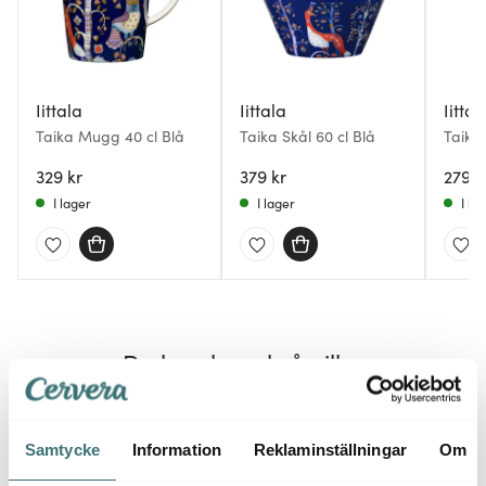
Iittala
Iittala
Iittal
Taika Mugg 40 cl Blå
Taika Skål 60 cl Blå
Taika
329 kr
379 kr
279 k
I lager
I lager
I la
Du kanske också gillar
Samtycke
Information
Reklaminställningar
Om