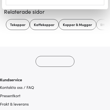
helst från cookie-förklaringen.
Relaterade sidor
Vi använder cookies för att innehållet och annonserna
ska anpassas efter det som vi tror att du tycker om. Det
Tekoppar
Kaffekoppar
Koppar & Muggar
Iittal
gör också att vi kan analysera vår trafik och göra
hemsidan ännu bättre. Du bestämmer själv vilka cookies
som du vill dela med dig av.
Kundservice
Kontakta oss / FAQ
Presentkort
Frakt & leverans