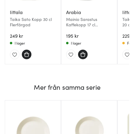
Iittala
Arabia
Iittal
Taika Sato Kopp 30 cl
Mainio Sarastus
Taika
Flerfärgad
Kaffekopp 17 cl
20 cl 
Vit/Svart
249 kr
195 kr
229 k
I lager
I lager
Få i
Mer från samma serie