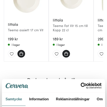
Iittala
Iittal
Iittala
Teema Fat Vit 15 cm till
Teema 
Teema assiett 17 cm Vit
Kopp 22 cl
cm Vit
199 kr
189 kr
299 k
I lager
I lager
I la
Du kanske också gillar
Samtycke
Information
Reklaminställningar
Om