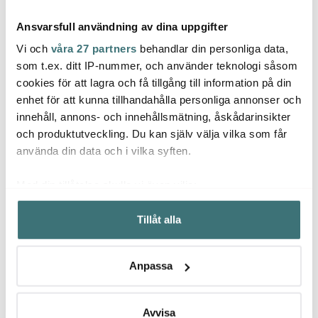
Ansvarsfull användning av dina uppgifter
Vi och
våra 27 partners
behandlar din personliga data,
som t.ex. ditt IP-nummer, och använder teknologi såsom
cookies för att lagra och få tillgång till information på din
Iittala
Iittala
Iittal
enhet för att kunna tillhandahålla personliga annonser och
Kartio Glas 21 cl 4-pack
Teema Karaff 20 cl
Teema
innehåll, annons- och innehållsmätning, åskådarinsikter
Klar
Med Trälock Vit
Honu
och produktutveckling. Du kan själv välja vilka som får
459 kr
389 kr
229 k
använda din data och i vilka syften.
I lager
Få i lager
Få i
Med din tillåtelse skulle vi även vilja:
Samla in information om din geografiska plats som
Tillåt alla
kan ha en noggrannhet på upp till flera meter
Identifiera din enhet genom att aktivt skanna den för
specifika kännetecken (fingeravtryck)
Låt dig inspireras av våra kunder
Anpassa
Ta reda på mer om hur dina personliga uppgifter
behandlas och ställ in dina preferenser i
detaljsektionen
.
Du kan ändra eller dra tillbaka ditt samtycke när som
Avvisa