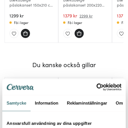
påslakanset 150x210 cm
påslakanset 200x220
påsla
bäckebölja röd/gul
cm bäckebölja
cm bä
1299 kr
grön/ljusrosa
1379 kr
grön/
1379 
2299 kr
Få i lager
Få i lager
Få i
Du kanske också gillar
25%
Samtycke
Information
Reklaminställningar
Om
Ansvarsfull användning av dina uppgifter