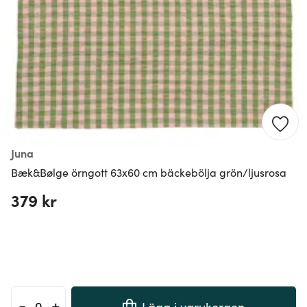
Juna
Bæk&Bølge örngott 63x60 cm bäckebölja grön/ljusrosa
379 kr
-
+
Lägg i varukorgen