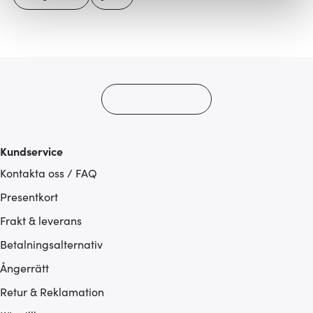
Vi använder cookies för att innehållet och annonserna
ska anpassas efter det som vi tror att du tycker om. Det
gör också att vi kan analysera vår trafik och göra
hemsidan ännu bättre. Du bestämmer själv vilka cookies
som du vill dela med dig av.
Kundservice
Kontakta oss / FAQ
Presentkort
Frakt & leverans
Betalningsalternativ
Ångerrätt
Retur & Reklamation