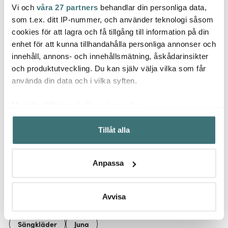
Vi och
våra 27 partners
behandlar din personliga data,
Juna
Juna
Juna
som t.ex. ditt IP-nummer, och använder teknologi såsom
Nuance handduk
Christmas Fable
Daisy
70x140 cm mörkblå/vit
grytvante 16x25 cm
150x2
cookies för att lagra och få tillgång till information på din
grön
enhet för att kunna tillhandahålla personliga annonser och
337 kr
169 kr
999 k
449 kr
innehåll, annons- och innehållsmätning, åskådarinsikter
I lager
I lager
I la
och produktutveckling. Du kan själv välja vilka som får
använda din data och i vilka syften.
Med din tillåtelse skulle vi även vilja:
Samla in information om din geografiska plats som
Tillåt alla
kan ha en noggrannhet på upp till flera meter
Låt dig inspireras av våra kunder
Identifiera din enhet genom att aktivt skanna den för
specifika kännetecken (fingeravtryck)
Anpassa
Ta reda på mer om hur dina personliga uppgifter
behandlas och ställ in dina preferenser i
detaljsektionen
.
Relaterade sidor
Du kan ändra eller dra tillbaka ditt samtycke när som
Avvisa
helst från cookie-förklaringen.
Sängkläder
Juna