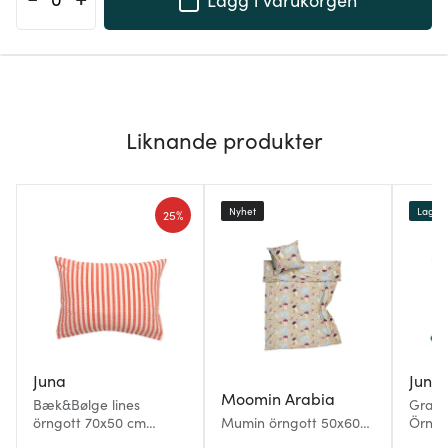
Liknande produkter
Nyhet
Lagerr
25%
Juna
Juna
Moomin Arabia
Bæk&Bølge lines
Grand
örngott 70x50 cm
Mumin örngott 50x60
Örngo
bäckebölja chili/björk
cm Under paraplyet