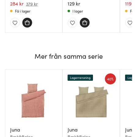
284 kr
129 kr
119 kr
379 kr
Få i lager
I lager
Få i
Mer från samma serie
Lagerrensning
Lagerr
40%
Juna
Juna
Juna
Bæk&Bølge
Bæk&Bølge
Bæk&