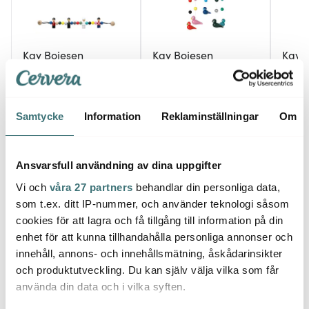
Kay Bojesen
Kay Bojesen
Kay 
Denmark
Denmark
Denm
Babies Barnvagnsmobil
Boje Mobil Uro 47 cm
Babie
52 cm Multi
Sångf
849 kr
1349 kr
Rosa
449 k
Samtycke
Information
Reklaminställningar
Om
I lager
I lager
I la
Ansvarsfull användning av dina uppgifter
Vi och
våra 27 partners
behandlar din personliga data,
som t.ex. ditt IP-nummer, och använder teknologi såsom
cookies för att lagra och få tillgång till information på din
Låt dig inspireras av våra kunder
enhet för att kunna tillhandahålla personliga annonser och
innehåll, annons- och innehållsmätning, åskådarinsikter
och produktutveckling. Du kan själv välja vilka som får
använda din data och i vilka syften.