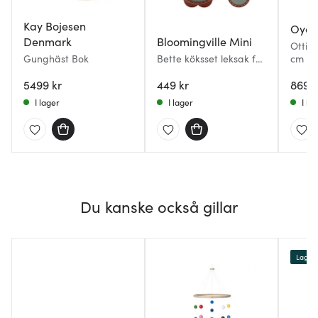
Kay Bojesen
Oyoy
Denmark
Bloomingville Mini
Otti 
Gunghäst Bok
Bette köksset leksak för
cm bj
barn 9 delar trä
5499 kr
449 kr
869 k
I lager
I lager
I la
Du kanske också gillar
Lagerr