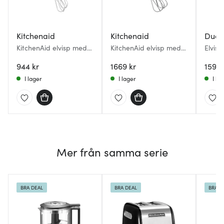
Kitchenaid
Kitchenaid
Duali
KitchenAid elvisp med 5
KitchenAid elvisp med 5
Elvisp
hastigheter 5KHM5110
hastigheter 5KHM5110
vit
944 kr
svart
1669 kr
1599 
I lager
I lager
I la
Mer från samma serie
BRA DEAL
BRA DEAL
BRA D