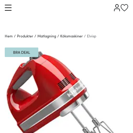
Hem
/
Produkter
/
Matlagning
/
Köksmaskiner
/
Elvisp
BRA DEAL