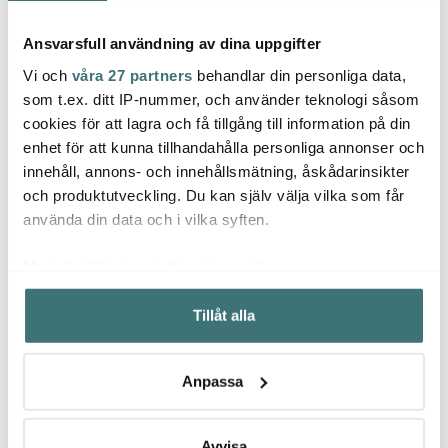
Ansvarsfull användning av dina uppgifter
Vi och
våra 27 partners
behandlar din personliga data,
som t.ex. ditt IP-nummer, och använder teknologi såsom
cookies för att lagra och få tillgång till information på din
enhet för att kunna tillhandahålla personliga annonser och
Kitchenaid
Kitchenaid
Kitch
innehåll, annons- och innehållsmätning, åskådarinsikter
KitchenAid
KitchenAid Artisan K400
Kitch
och produktutveckling. Du kan själv välja vilka som får
Matberedare 2,1 L
Blender 1,4 L Röd
K150 1
5KFP0921 Röd
2557 kr
3799 kr
3299 
använda din data och i vilka syften.
I lager
Få i lager
I la
Med din tillåtelse skulle vi även vilja:
Samla in information om din geografiska plats som
Tillåt alla
kan ha en noggrannhet på upp till flera meter
Identifiera din enhet genom att aktivt skanna den för
specifika kännetecken (fingeravtryck)
Anpassa
Låt dig inspireras av våra kunder
Ta reda på mer om hur dina personliga uppgifter
behandlas och ställ in dina preferenser i
detaljsektionen
.
Du kan ändra eller dra tillbaka ditt samtycke när som
Avvisa