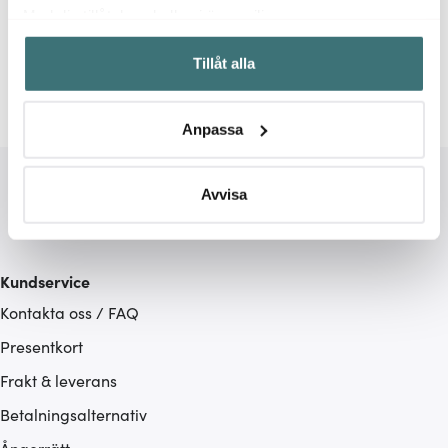
Relaterade sidor
Med din tillåtelse skulle vi även vilja:
Samla in information om din geografiska plats som
Jumbomuggar
Muggar
Knabstrup Keramik
Tillåt alla
kan ha en noggrannhet på upp till flera meter
Identifiera din enhet genom att aktivt skanna den för
specifika kännetecken (fingeravtryck)
Anpassa
Ta reda på mer om hur dina personliga uppgifter
behandlas och ställ in dina preferenser i
detaljsektionen
.
Du kan ändra eller dra tillbaka ditt samtycke när som
Avvisa
helst från cookie-förklaringen.
Vi använder cookies för att innehållet och annonserna
Kundservice
ska anpassas efter det som vi tror att du tycker om. Det
Kontakta oss / FAQ
gör också att vi kan analysera vår trafik och göra
hemsidan ännu bättre. Du bestämmer själv vilka cookies
Presentkort
som du vill dela med dig av.
Frakt & leverans
Betalningsalternativ