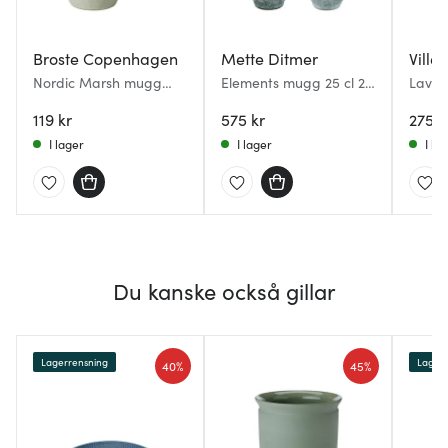
Broste Copenhagen
Mette Ditmer
Ville
Nordic Marsh mugg
Elements mugg 25 cl 2-
Lave 
med öra 25 cl dusty
pack grön
öra 40
green
119 kr
575 kr
275 k
I lager
I lager
I la
Du kanske också gillar
Lagerrensning
Lagerr
40%
45%