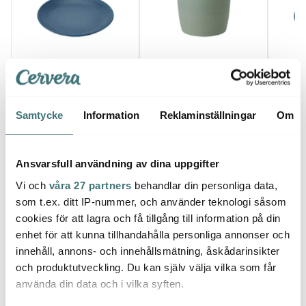
Knabstrup Keramik
Knabstrup Keramik
Knab
Knabstrup Tallrik 27 cm
Knabstrup syltkruka 1 L
Knabs
Blå
Olive
Blå
179 kr
137 kr
131 kr
299 kr
249 kr
Samtycke
Information
Reklaminställningar
Om
I lager
Få i lager
I la
Ansvarsfull användning av dina uppgifter
Vi och
våra 27 partners
behandlar din personliga data,
som t.ex. ditt IP-nummer, och använder teknologi såsom
cookies för att lagra och få tillgång till information på din
Låt dig inspireras av våra kunder
enhet för att kunna tillhandahålla personliga annonser och
innehåll, annons- och innehållsmätning, åskådarinsikter
och produktutveckling. Du kan själv välja vilka som får
använda din data och i vilka syften.