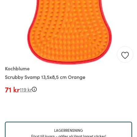
Kochblume
Scrubby Svamp 13,5x8,5 cm Orange
71 kr
119 kr
LAGERRENSNING
Först till kvarn - gäller så långt lagret räcker!