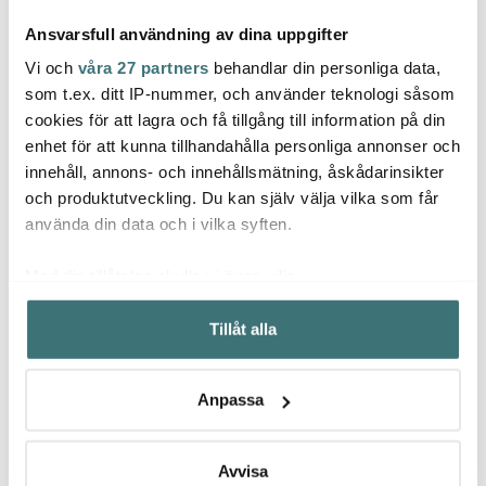
Ansvarsfull användning av dina uppgifter
Vi och
våra 27 partners
behandlar din personliga data,
som t.ex. ditt IP-nummer, och använder teknologi såsom
cookies för att lagra och få tillgång till information på din
Kochblume
Kochblume
Koch
enhet för att kunna tillhandahålla personliga annonser och
Skedhållare 23x10 cm
Degskrapa med Hål
Flaskb
innehåll, annons- och innehållsmätning, åskådarinsikter
antracitgrå
cm an
och produktutveckling. Du kan själv välja vilka som får
129 kr
169 kr
199 k
använda din data och i vilka syften.
I lager
I lager
I la
Med din tillåtelse skulle vi även vilja:
Samla in information om din geografiska plats som
Tillåt alla
kan ha en noggrannhet på upp till flera meter
Identifiera din enhet genom att aktivt skanna den för
specifika kännetecken (fingeravtryck)
Låt dig inspireras av våra kunder
Anpassa
Ta reda på mer om hur dina personliga uppgifter
behandlas och ställ in dina preferenser i
detaljsektionen
.
Du kan ändra eller dra tillbaka ditt samtycke när som
Avvisa