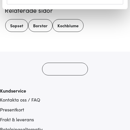
helst från cookie-förklaringen.
Relaterade sidor
Vi använder cookies för att innehållet och annonserna
ska anpassas efter det som vi tror att du tycker om. Det
Sopset
Borstar
Kochblume
gör också att vi kan analysera vår trafik och göra
hemsidan ännu bättre. Du bestämmer själv vilka cookies
som du vill dela med dig av.
Kundservice
Kontakta oss / FAQ
Presentkort
Frakt & leverans
Betalningsalternativ