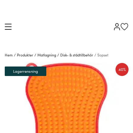
Hem
/
Produkter
/
Matlagning
/
Disk- & städtillbehör
/
Sopset
40%
Lagerrensning