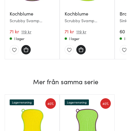
Kochblume
Kochblume
Brab
Scrubby Svamp
Scrubby Svamp
SinkS
13,5x8,5 cm Lime
13,5x8,5 cm Gul
disktr
71 kr
71 kr
pack 
60 kr
119 kr
119 kr
I lager
I lager
I la
Mer från samma serie
Lagerrensning
Lagerrensning
40%
40%