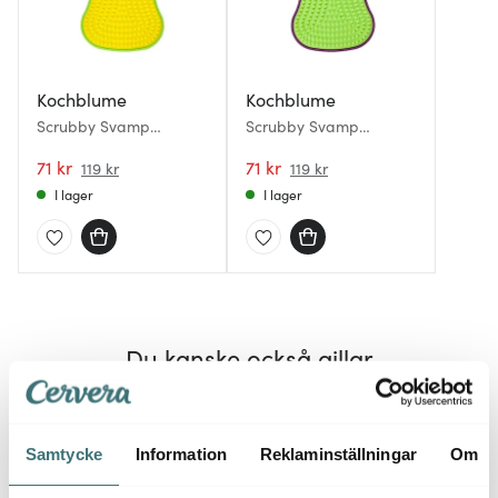
Kochblume
Kochblume
Scrubby Svamp
Scrubby Svamp
13,5x8,5 cm Gul
13,5x8,5 cm Lime
71 kr
71 kr
119 kr
119 kr
I lager
I lager
Du kanske också gillar
Samtycke
Information
Reklaminställningar
Om