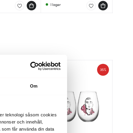
I lager
I lager
Få i la
35%
35%
Om
der teknologi såsom cookies
 annonser och innehåll,
a som får använda din data