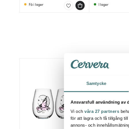
Få i lager
I lager
35%
Samtycke
Ansvarsfull användning av d
Vi och
våra 27 partners
beha
för att lagra och få tillgång t
annons- och innehållsmätning