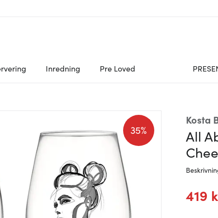
rvering
Inredning
Pre Loved
PRESE
Kosta 
35%
All A
Chee
Beskrivni
419 k