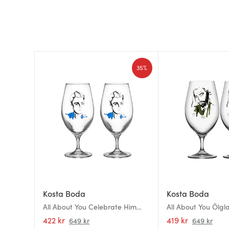
35%
Kosta Boda
Kosta Boda
All About You Celebrate Him
All About You Ölgla
Ölglas 40 cl 2-pack Cornflower
pack Want Him
422 kr
419 kr
649 kr
649 kr