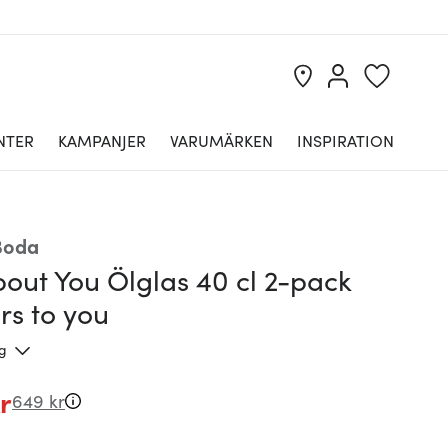
NTER
KAMPANJER
VARUMÄRKEN
INSPIRATION
Boda
bout You Ölglas 40 cl 2-pack
rs to you
ng
r
649 kr