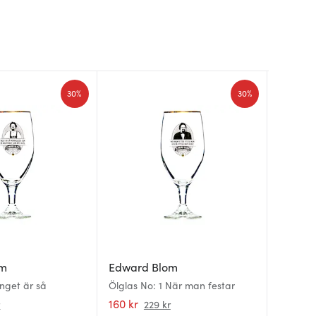
30%
30%
om
Edward Blom
Kosta 
Kosta 
Inget är så
Ölglas No: 1 När man festar
All abou
All Abo
pack Ho
Ölglas 
160 kr
390 kr
422 kr
r
229 kr
Cornflo