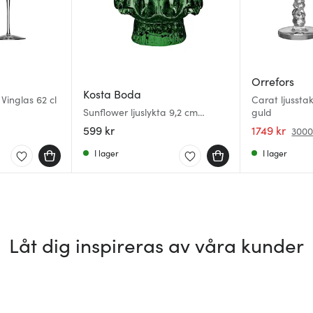
Orrefors
Kosta Boda
Vinglas 62 cl
Carat ljussta
Sunflower ljuslykta 9,2 cm
guld
emerald green
599 kr
1749 kr
3000
I lager
I lager
Låt dig inspireras av våra kunder