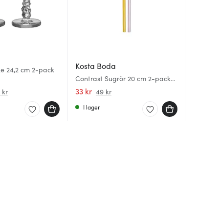
Kosta Boda
Orrefo
Kosta 
ke 24,2 cm 2-pack
Contrast Sugrör 20 cm 2-pack
Hallon L
Line Tum
Rosa/Gul
33 kr
336 kr
699 kr
 kr
49 kr
I lager
I lager
I lager