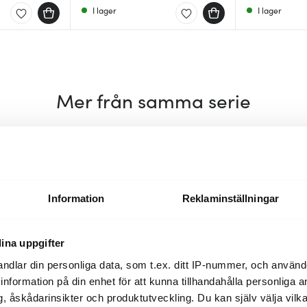
I lager
I lager
Mer från samma serie
35%
35%
Information
Reklaminställningar
ina uppgifter
ndlar din personliga data, som t.ex. ditt IP-nummer, och använ
ill information på din enhet för att kunna tillhandahålla personliga
, åskådarinsikter och produktutveckling. Du kan själv välja vilk