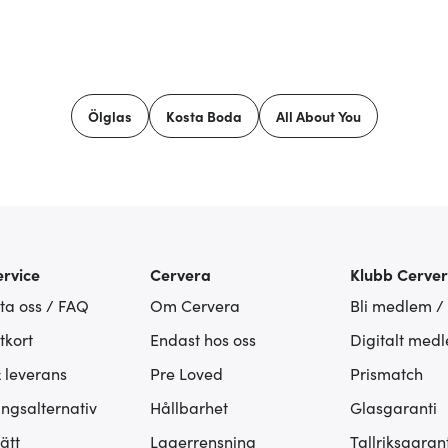
Ölglas
Kosta Boda
All About You
rvice
Cervera
Klubb Cerve
ta oss / FAQ
Om Cervera
Bli medlem /
tkort
Endast hos oss
Digitalt med
& leverans
Pre Loved
Prismatch
ingsalternativ
Hållbarhet
Glasgaranti
ätt
Lagerrensning
Tallriksgarant