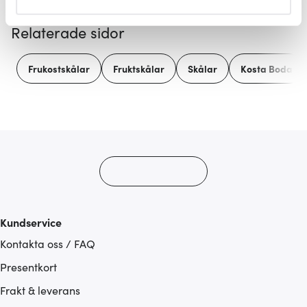
helst från cookie-förklaringen.
Relaterade sidor
Vi använder cookies för att innehållet och annonserna
ska anpassas efter det som vi tror att du tycker om. Det
Frukostskålar
Fruktskålar
Skålar
Kosta Boda
gör också att vi kan analysera vår trafik och göra
hemsidan ännu bättre. Du bestämmer själv vilka cookies
som du vill dela med dig av.
Kundservice
Kontakta oss / FAQ
Presentkort
Frakt & leverans