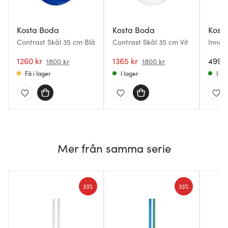
Kosta Boda
Kosta Boda
Kost
Contrast Skål 35 cm Blå
Contrast Skål 35 cm Vit
Innoc
1260 kr
1365 kr
499 k
1800 kr
1800 kr
Få i lager
I lager
I la
Mer från samma serie
33%
33%