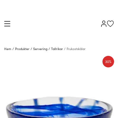
Hem
/
Produkter
/
Servering
/
Tallrikar
/
Frukostskålar
30%