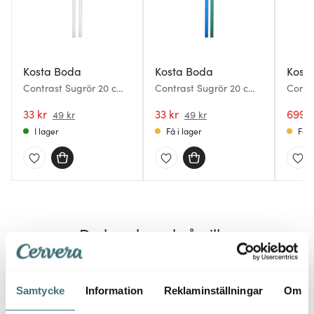
Kosta Boda
Kosta Boda
Kost
Contrast Sugrör 20 cm
Contrast Sugrör 20 cm
Contr
2-pack
2-pack Blå/Grön
33 kr
33 kr
699 k
49 kr
49 kr
I lager
Få i lager
Få i
Du kanske också gillar
Superklipp
45%
35%
Samtycke
Information
Reklaminställningar
Om