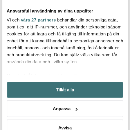
Ansvarsfull användning av dina uppgifter
Vi och
våra 27 partners
behandlar din personliga data,
som t.ex. ditt IP-nummer, och använder teknologi såsom
cookies för att lagra och få tillgång till information på din
Orrefors
Orrefors
Orref
enhet för att kunna tillhandahålla personliga annonser och
Difference Crisp Vinglas
Beer Ölglas Lager 60 cl
Orref
innehåll, annons- och innehållsmätning, åskådarinsikter
46 cl 2-pack
4-pack
Cham
pack
och produktutveckling. Du kan själv välja vilka som får
879 kr
519 kr
524 k
1598 kr
799 kr
använda din data och i vilka syften.
I lager
I lager
I la
Med din tillåtelse skulle vi även vilja:
Samla in information om din geografiska plats som
Tillåt alla
kan ha en noggrannhet på upp till flera meter
Identifiera din enhet genom att aktivt skanna den för
specifika kännetecken (fingeravtryck)
Låt dig inspireras av våra kunder
Anpassa
Ta reda på mer om hur dina personliga uppgifter
behandlas och ställ in dina preferenser i
detaljsektionen
.
Du kan ändra eller dra tillbaka ditt samtycke när som
Avvisa