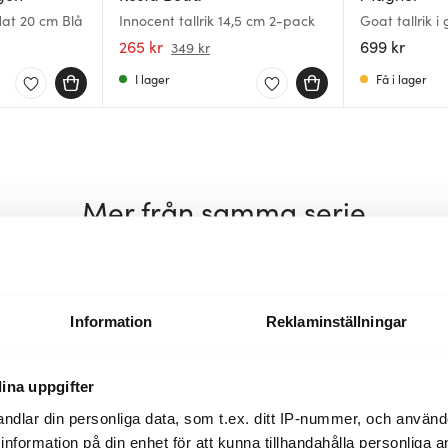
flat 20 cm Blå
Innocent tallrik 14,5 cm 2-pack
Goat tallrik i
265 kr
699 kr
349 kr
I lager
Få i lager
Mer från samma serie
Information
Reklaminställningar
ina uppgifter
ndlar din personliga data, som t.ex. ditt IP-nummer, och använ
ill information på din enhet för att kunna tillhandahålla personliga