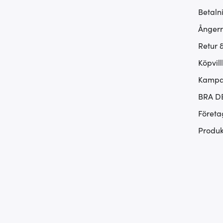
Betaln
Ångerr
Retur 
Köpvill
Kampan
BRA D
Företa
Produk