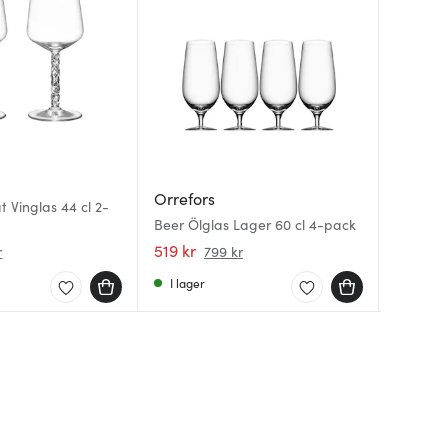
Orrefo
Orrefo
Orrefors
t Vinglas 44 cl 2-
Orrefors
Orrefors
Beer Ölglas Lager 60 cl 4-pack
Nora gla
4-pack
519 kr
524 kr
519 kr
r
799 kr
I lager
I lager
I lager