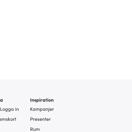
ra
Inspiration
 Logga in
Kampanjer
lemskort
Presenter
Rum