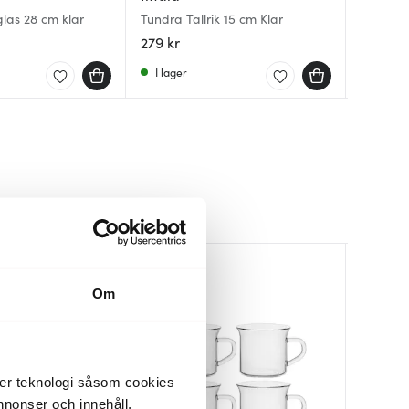
 glas 28 cm klar
Tundra Tallrik 15 cm Klar
Ethno ta
Goat tal
kristallg
279 kr
439 kr
599 kr
I lager
Få i la
Få i la
Om
der teknologi såsom cookies
 annonser och innehåll,