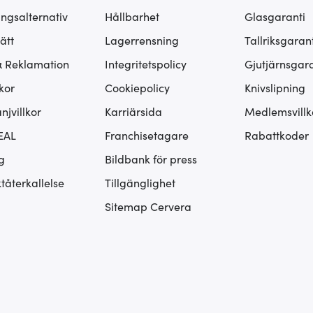
ingsalternativ
Hållbarhet
Glasgaranti
ätt
Lagerrensning
Tallriksgarant
& Reklamation
Integritetspolicy
Gjutjärnsgara
kor
Cookiepolicy
Knivslipning
jvillkor
Karriärsida
Medlemsvillk
EAL
Franchisetagare
Rabattkoder
g
Bildbank för press
tåterkallelse
Tillgänglighet
Sitemap Cervera