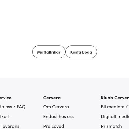
Mattallrikar
Kosta Boda
rvice
Cervera
Klubb Cerve
ta oss / FAQ
Om Cervera
Bli medlem /
tkort
Endast hos oss
Digitalt med
& leverans
Pre Loved
Prismatch