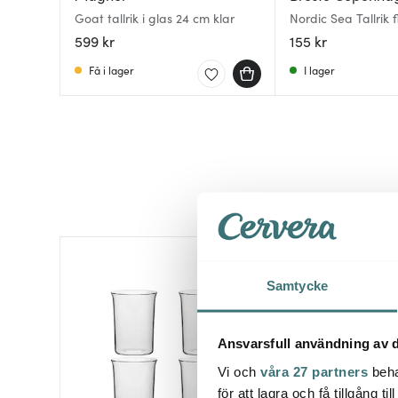
Goat tallrik i glas 24 cm klar
Nordic Sea Tallrik 
599 kr
155 kr
Få i lager
I lager
24%
Samtycke
Ansvarsfull användning av d
Vi och
våra 27 partners
beha
för att lagra och få tillgång t