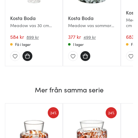
Kost
Kosta Boda
Kosta Boda
Meado
Meadow vas 30 cm
Meadow vas sommar
cm
Vinter
11,5 cm
584 kr
377 kr
683 k
899 kr
499 kr
Få i lager
I lager
Få i
Mer från samma serie
24%
24%