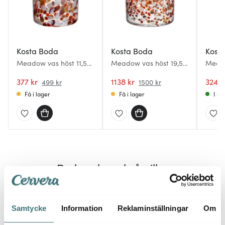
Kosta Boda
Kosta Boda
Kost
Meadow vas höst 11,5
Meadow vas höst 19,5
Meado
cm
cm
Vinter
377 kr
1138 kr
324 k
499 kr
1500 kr
Få i lager
Få i lager
I la
Du kanske också gillar
30%
25%
Samtycke
Information
Reklaminställningar
Om