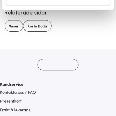
helst från cookie-förklaringen.
Relaterade sidor
Vi använder cookies för att innehållet och annonserna
ska anpassas efter det som vi tror att du tycker om. Det
Vaser
Kosta Boda
gör också att vi kan analysera vår trafik och göra
hemsidan ännu bättre. Du bestämmer själv vilka cookies
som du vill dela med dig av.
Kundservice
Kontakta oss / FAQ
Presentkort
Frakt & leverans