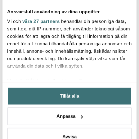
Ansvarsfull användning av dina uppgifter
Vi och
våra 27 partners
behandlar din personliga data,
som t.ex. ditt IP-nummer, och använder teknologi såsom
cookies för att lagra och få tillgång till information på din
Iittala
enhet för att kunna tillhandahålla personliga annonser och
Anders Petter
Dybe
Essence rödvinsglas 45
innehåll, annons- och innehållsmätning, åskådarinsikter
Classic
cl 4-pack
DL31 
Stekpanneskydd 3-
cm op
och produktutveckling. Du kan själv välja vilka som får
pack grå
55 kr
674 kr
2469 
79 kr
899 kr
använda din data och i vilka syften.
I lager
I lager
Få i
Med din tillåtelse skulle vi även vilja:
Samla in information om din geografiska plats som
Tillåt alla
kan ha en noggrannhet på upp till flera meter
Identifiera din enhet genom att aktivt skanna den för
specifika kännetecken (fingeravtryck)
Låt dig inspireras av våra kunder
Anpassa
Ta reda på mer om hur dina personliga uppgifter
behandlas och ställ in dina preferenser i
detaljsektionen
.
Du kan ändra eller dra tillbaka ditt samtycke när som
Avvisa