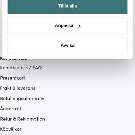
Tillåt alla
kan ha en noggrannhet på upp till flera meter
Identifiera din enhet genom att aktivt skanna den för
specifika kännetecken (fingeravtryck)
Anpassa
Ta reda på mer om hur dina personliga uppgifter
behandlas och ställ in dina preferenser i
detaljsektionen
.
Du kan ändra eller dra tillbaka ditt samtycke när som
Avvisa
helst från cookie-förklaringen.
Kundservice
Vi använder cookies för att innehållet och annonserna
Kontakta oss / FAQ
ska anpassas efter det som vi tror att du tycker om. Det
Presentkort
gör också att vi kan analysera vår trafik och göra
Frakt & leverans
hemsidan ännu bättre. Du bestämmer själv vilka cookies
som du vill dela med dig av.
Betalningsalternativ
Ångerrätt
Retur & Reklamation
Köpvillkor