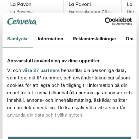
La Pavoni
La Pavoni
La P
La Pavoni
Espressokoppar 7,5 cl
Dekor
Semiproffessionell
6-pack Vit
Guld
Kaffekvarn Krom
5993 kr
1399 kr
1427 
I lager
Få i lager
Få i
Samtycke
Information
Reklaminställningar
Om
Ansvarsfull användning av dina uppgifter
Vi och
våra 27 partners
behandlar din personliga data,
Låt dig inspireras av våra kunder
som t.ex. ditt IP-nummer, och använder teknologi såsom
cookies för att lagra och få tillgång till information på din
enhet för att kunna tillhandahålla personliga annonser och
innehåll, annons- och innehållsmätning, åskådarinsikter
och produktutveckling. Du kan själv välja vilka som får
Relaterade sidor
använda din data och i vilka syften.
Espressomaskin
Espressomaskin
La Pavoni
Med din tillåtelse skulle vi även vilja:
Samla in information om din geografiska plats som