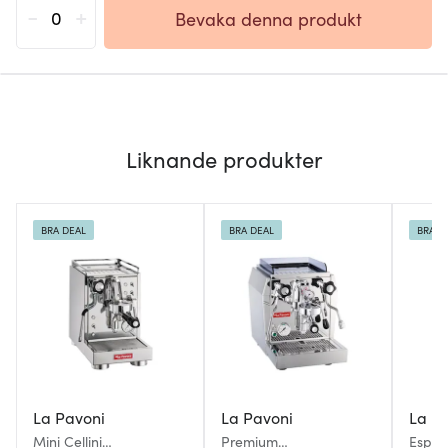
-
+
Bevaka denna produkt
Liknande produkter
BRA DEAL
BRA DEAL
BRA D
La Pavoni
La Pavoni
La P
Mini Cellini
Premium
Esper