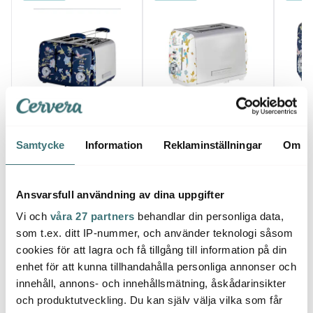
Laura Ashley
Laura Ashley
Laur
Elveden Brödrost 4-
Elveden Brödrost 2-
Elved
Samtycke
Information
Reklaminställningar
Om
skivor Blå
skivor Vit
skivor
1857 kr
1573 kr
1573 
Få i lager
Få i lager
Få i
Ansvarsfull användning av dina uppgifter
Vi och
våra 27 partners
behandlar din personliga data,
som t.ex. ditt IP-nummer, och använder teknologi såsom
cookies för att lagra och få tillgång till information på din
enhet för att kunna tillhandahålla personliga annonser och
Låt dig inspireras av våra kunder
innehåll, annons- och innehållsmätning, åskådarinsikter
och produktutveckling. Du kan själv välja vilka som får