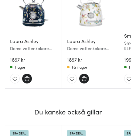
Sme
Laura Ashley
Laura Ashley
Smeg 
Dome vattenkokare
Dome vattenkokare
KLF03 
elektrisk 1,7 L Elveden
elektrisk 1,7 L Elveden
Navy
1857 kr
White
1857 kr
1995 
I lager
Få i lager
I la
Du kanske också gillar
BRA DEAL
BRA DEAL
BRA D