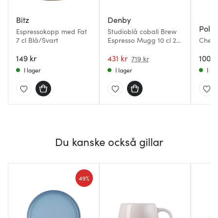
Bitz
Denby
Pols 
Espressokopp med Fat
Studioblå cobali Brew
7 cl Blå/Svart
Espresso Mugg 10 cl 2-
Chess
Pack Blå
med F
149 kr
431 kr
1000 
719 kr
I lager
I lager
I la
Du kanske också gillar
49%