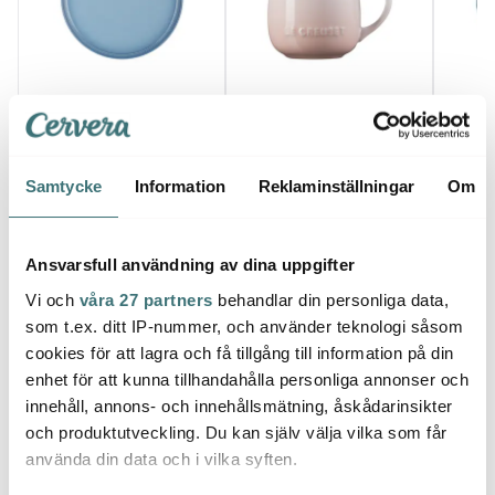
Le Creuset
Le Creuset
Le Cr
Coupe Colletion tallrik
Coupe Collection mugg
Signa
27 cm Chambray
32 cl Shell Pink
cm C
142 kr
199 kr
209 k
279 kr
Samtycke
Information
Reklaminställningar
Om
I lager
I lager
I la
Ansvarsfull användning av dina uppgifter
Vi och
våra 27 partners
behandlar din personliga data,
som t.ex. ditt IP-nummer, och använder teknologi såsom
cookies för att lagra och få tillgång till information på din
Låt dig inspireras av våra kunder
enhet för att kunna tillhandahålla personliga annonser och
innehåll, annons- och innehållsmätning, åskådarinsikter
och produktutveckling. Du kan själv välja vilka som får
använda din data och i vilka syften.