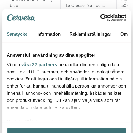
blue
Le Creuset Salt och
50 cl
pepparkvarn 21 cm
799 kr
volcanic
1099 kr
359 k
I lager
I lager
I la
Samtycke
Information
Reklaminställningar
Om
Ansvarsfull användning av dina uppgifter
Vi och
våra 27 partners
behandlar din personliga data,
Låt dig inspireras av våra kunder
som t.ex. ditt IP-nummer, och använder teknologi såsom
cookies för att lagra och få tillgång till information på din
enhet för att kunna tillhandahålla personliga annonser och
innehåll, annons- och innehållsmätning, åskådarinsikter
Relaterade sidor
och produktutveckling. Du kan själv välja vilka som får
använda din data och i vilka syften.
Vattenkittel
Le Creuset
Med din tillåtelse skulle vi även vilja:
Samla in information om din geografiska plats som