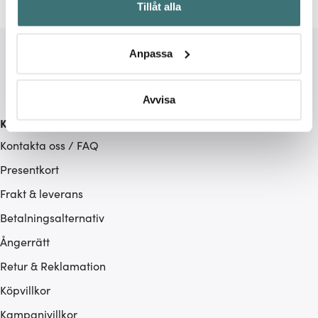
Tillåt alla
kan ha en noggrannhet på upp till flera meter
Identifiera din enhet genom att aktivt skanna den för
specifika kännetecken (fingeravtryck)
Anpassa
Ta reda på mer om hur dina personliga uppgifter
behandlas och ställ in dina preferenser i
detaljsektionen
.
Du kan ändra eller dra tillbaka ditt samtycke när som
Avvisa
helst från cookie-förklaringen.
Kundservice
Kontakta oss / FAQ
Vi använder cookies för att innehållet och annonserna
ska anpassas efter det som vi tror att du tycker om. Det
Presentkort
gör också att vi kan analysera vår trafik och göra
Frakt & leverans
hemsidan ännu bättre. Du bestämmer själv vilka cookies
Betalningsalternativ
som du vill dela med dig av.
Ångerrätt
Retur & Reklamation
Köpvillkor
Kampanjvillkor