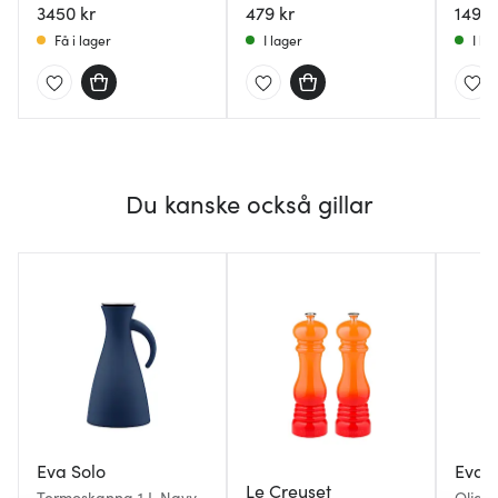
3450 kr
479 kr
1495 
Få i lager
I lager
I la
Du kanske också gillar
Eva Solo
Eva S
Le Creuset
Termoskanna 1 L Navy
Olja- 