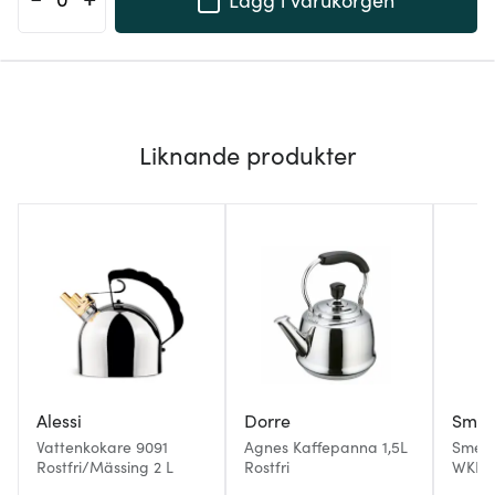
Liknande produkter
Alessi
Dorre
Sme
Vattenkokare 9091
Agnes Kaffepanna 1,5L
Smeg 
Rostfri/Mässing 2 L
Rostfri
WKF01 